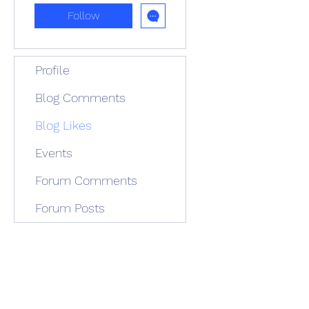
Follow
Profile
Blog Comments
Blog Likes
Events
Forum Comments
Forum Posts