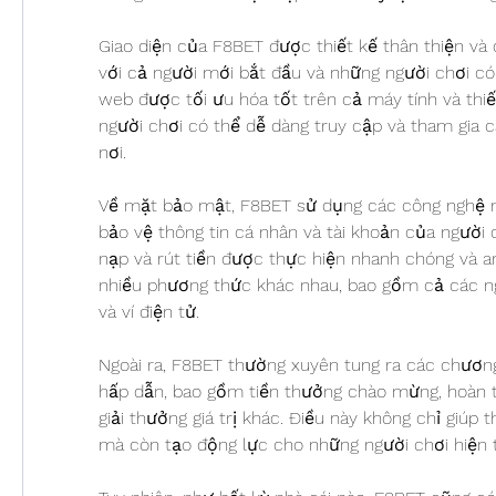
Giao diện của F8BET được thiết kế thân thiện và 
với cả người mới bắt đầu và những người chơi có 
web được tối ưu hóa tốt trên cả máy tính và thiết 
người chơi có thể dễ dàng truy cập và tham gia 
nơi.
Về mặt bảo mật, F8BET sử dụng các công nghệ m
bảo vệ thông tin cá nhân và tài khoản của người c
nạp và rút tiền được thực hiện nhanh chóng và a
nhiều phương thức khác nhau, bao gồm cả các ng
và ví điện tử.
Ngoài ra, F8BET thường xuyên tung ra các chương
hấp dẫn, bao gồm tiền thưởng chào mừng, hoàn tr
giải thưởng giá trị khác. Điều này không chỉ giúp 
mà còn tạo động lực cho những người chơi hiện t