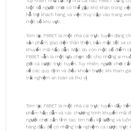
Tuy nhiên, như bất kỳ nhà cái nào, F8BET cũng c
Một số người chơi có thể gặp khó khăn trong việc
hỗ trợ khách hàng, và việc truy cập vào trang web
một số khu vực.
Tóm lại, F8BET là một nhà cái trực tuyến đáng ch
sản phẩm, giao diện thân thiện, bảo mật tốt và c
khuyến mãi hấp dẫn. Mặc dù còn một số điểm cần
F8BET vẫn là một lựa chọn tốt cho những ai muố
giới cá cược trực tuyến. Tuy nhiên, người chơi cần
về các quy định và điều khoản trước khi tham gi
trải nghiệm an toàn và thú vị.
Tóm lại, F8BET là một nhà cái trực tuyến đầy tiề
phẩm hấp dẫn và các chương trình khuyến mãi đa 
người chơi cần tỉnh táo, tìm hiểu kỹ lưỡng và luôn
hàng đầu để có những trải nghiệm cá cược trực t