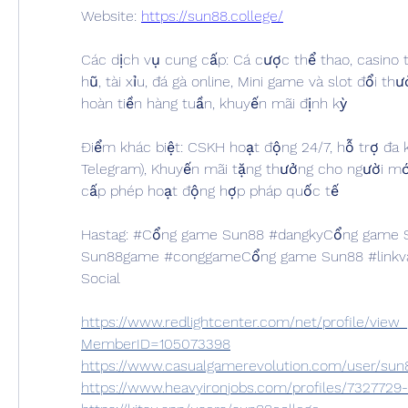
Website: 
https://sun88.college/
Các dịch vụ cung cấp: Cá cược thể thao, casino t
hũ, tài xỉu, đá gà online, Mini game và slot đổi thư
hoàn tiền hàng tuần, khuyến mãi định kỳ
Điểm khác biệt: CSKH hoạt động 24/7, hỗ trợ đa kê
Telegram), Khuyến mãi tặng thưởng cho người mớ
cấp phép hoạt động hợp pháp quốc tế
Hastag: #Cổng game Sun88 #dangkyCổng game 
Sun88game #conggameCổng game Sun88 #link
Social
https://www.redlightcenter.com/net/profile/view_
MemberID=105073398
https://www.casualgamerevolution.com/user/sun
https://www.heavyironjobs.com/profiles/732772