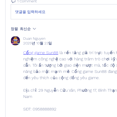
1 Comment
댓글을 입력하세요.
정렬:
최신순
Duan Nguyen
2025년 10월 23일
Cổng game Sun88
 là nền tảng giải trí trực tuyến 
nghiệm công nghệ cao với hàng trăm trò chơi kỹ 
dẫn. Tôi ấn tượng bởi giao diện mượt mà, tốc độ 
năng bảo mật mạnh mẽ. Cổng game Sun88 đang d
đến yêu thích của cộng đồng yêu game.
Địa chỉ: 29 Nguyễn Cửu Vân, Phường 17, Bình Thạnh
Nam
SĐT: 0958888892