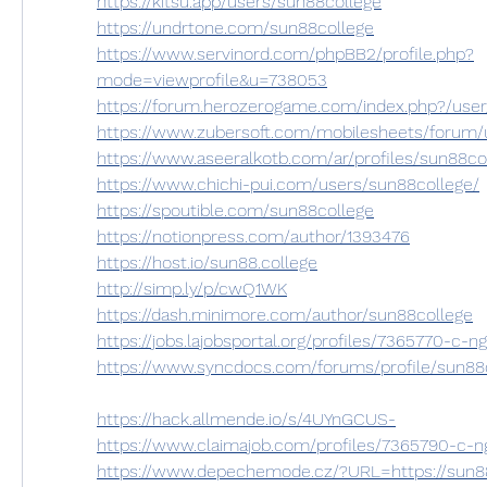
https://kitsu.app/users/sun88college
https://undrtone.com/sun88college
https://www.servinord.com/phpBB2/profile.php?
mode=viewprofile&u=738053
https://forum.herozerogame.com/index.php?/user
https://www.zubersoft.com/mobilesheets/forum/
https://www.aseeralkotb.com/ar/profiles/sun88co
https://www.chichi-pui.com/users/sun88college/
https://spoutible.com/sun88college
https://notionpress.com/author/1393476
https://host.io/sun88.college
http://simp.ly/p/cwQ1WK
https://dash.minimore.com/author/sun88college
https://jobs.lajobsportal.org/profiles/7365770-c
https://www.syncdocs.com/forums/profile/sun88
https://hack.allmende.io/s/4UYnGCUS-
https://www.claimajob.com/profiles/7365790-c-
https://www.depechemode.cz/?URL=https://sun88