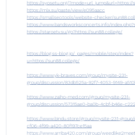
https://syosetu.org/?mode=url_jump&url=https://
https://mlx.su/paste/view/e095aacc
https://smallseo.tools/website-checker/sun88.col
https://www.bandsworksconcerts.info/index.php?
https://staroetv.su/go?https://sun88.college/
https://blog.ss-blog.jp/_pages/mobile/step/index?
u=https://sun88.college/
https://www.yk-braves.com/group/mysite-231-
group/discussion/83db525a-92f7-4053-9149-a510
https://www.zaiho-med.com/group/mysite-231-
group/discussion/57315ae0-ba0b-4cbf-b46e-c22
https://www.bindu.store/group/mysite-231-group
cf06-4f99-a420-80f197ce15aa
https://www.arriba420.com/group/weedlike2meet