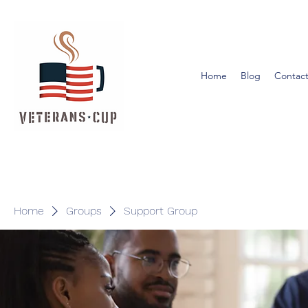
Home
Blog
Contact
Home
Groups
Support Group