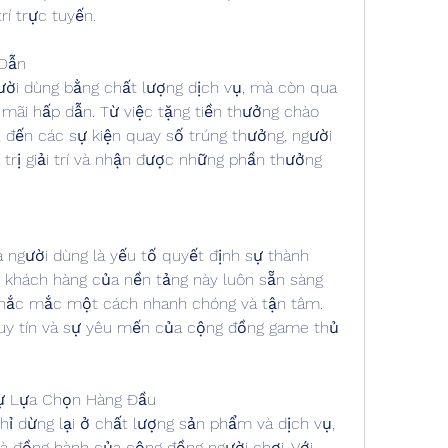
trí trực tuyến.
 Dẫn
ời dùng bằng chất lượng dịch vụ, mà còn qua 
mãi hấp dẫn. Từ việc tặng tiền thưởng chào 
 đến các sự kiện quay số trúng thưởng, người 
á trị giải trí và nhận được những phần thưởng 
a người dùng là yếu tố quyết định sự thành 
 khách hàng của nền tảng này luôn sẵn sàng 
i thắc mắc một cách nhanh chóng và tận tâm. 
uy tín và sự yêu mến của cộng đồng game thủ 
Sự Lựa Chọn Hàng Đầu
ỉ dừng lại ở chất lượng sản phẩm và dịch vụ, 
à đồng hành của cộng đồng người chơi. Với 