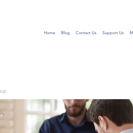
Home
Blog
Contact Us
Support Us
M
oup