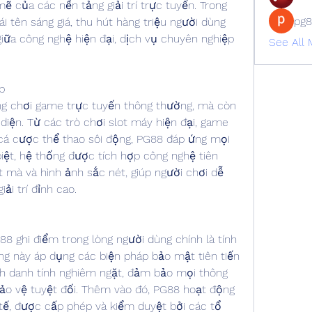
của các nền tảng giải trí trực tuyến. Trong 
pg
i tên sáng giá, thu hút hàng triệu người dùng 
ữa công nghệ hiện đại, dịch vụ chuyên nghiệp 
See All 
p
g chơi game trực tuyến thông thường, mà còn 
n diện. Từ các trò chơi slot máy hiện đại, game 
cá cược thể thao sôi động, PG88 đáp ứng mọi 
ệt, hệ thống được tích hợp công nghệ tiên 
t mà và hình ảnh sắc nét, giúp người chơi dễ 
ải trí đỉnh cao.
8 ghi điểm trong lòng người dùng chính là tính 
g này áp dụng các biện pháp bảo mật tiên tiến 
h danh tính nghiêm ngặt, đảm bảo mọi thông 
ảo vệ tuyệt đối. Thêm vào đó, PG88 hoạt động 
tế, được cấp phép và kiểm duyệt bởi các tổ 