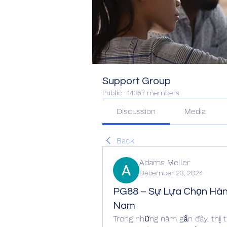
Support Group
Public
·
14367 members
Discussion
Media
Back
Adams Meller
December 23, 2024
PG88 – Sự Lựa Chọn Hà
Nam
Trong những năm gần đây, thị t