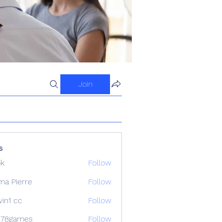
Join
s
ok
Follow
ma Pierre
Follow
in1 cc
Follow
678games
Follow