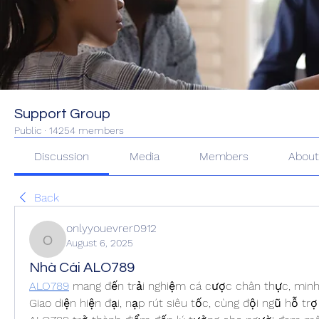
Support Group
Public
·
14254 members
Discussion
Media
Members
Abou
Back
onlyyouevrer0912
August 6, 2025
onlyyouevrer0912
Nhà Cái ALO789
ALO789
 mang đến trải nghiệm cá cược chân thực, minh
Giao diện hiện đại, nạp rút siêu tốc, cùng đội ngũ hỗ trợ 