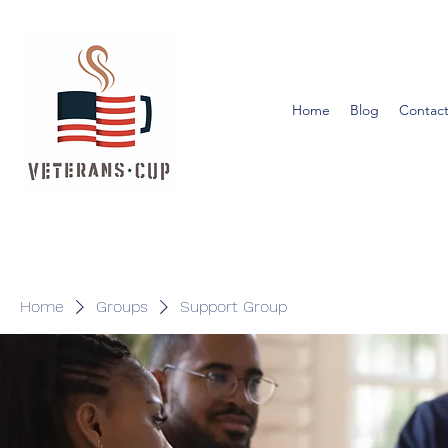
Home
Blog
Contact
Home
Groups
Support Group