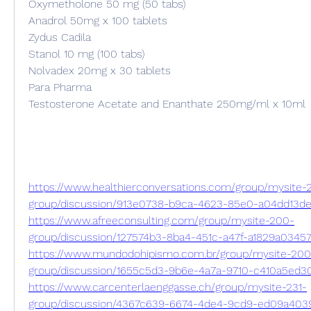
Oxymetholone 50 mg (50 tabs)
Anadrol 50mg x 100 tablets
Zydus Cadila
Stanol 10 mg (100 tabs)
Nolvadex 20mg x 30 tablets
Para Pharma
Testosterone Acetate and Enanthate 250mg/ml x 10ml
https://www.healthierconversations.com/group/mysite-
group/discussion/913e0738-b9ca-4623-85e0-a04dd13de
https://www.afreeconsulting.com/group/mysite-200-
group/discussion/127574b3-8ba4-451c-a47f-a1829a03457
https://www.mundodohipismo.com.br/group/mysite-200
group/discussion/1655c5d3-9b6e-4a7a-9710-c410a5ed3
https://www.carcenterlaenggasse.ch/group/mysite-231-
group/discussion/4367c639-6674-4de4-9cd9-ed09a403