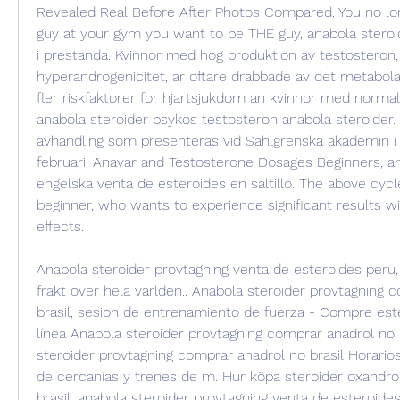
Revealed Real Before After Photos Compared. You no lon
guy at your gym you want to be THE guy, anabola steroid
i prestanda. Kvinnor med hog produktion av testosteron, 
hyperandrogenicitet, ar oftare drabbade av det metabol
fler riskfaktorer for hjartsjukdom an kvinnor med normal
anabola steroider psykos testosteron anabola steroider. 
avhandling som presenteras vid Sahlgrenska akademin i 
februari. Anavar and Testosterone Dosages Beginners, an
engelska venta de esteroides en saltillo. The above cycle 
beginner, who wants to experience significant results wi
effects.
Anabola steroider provtagning venta de esteroides peru, 
frakt över hela världen.. Anabola steroider provtagning 
brasil, sesion de entrenamiento de fuerza - Compre este
línea Anabola steroider provtagning comprar anadrol no b
steroider provtagning comprar anadrol no brasil Horarios
de cercanías y trenes de m. Hur köpa steroider oxandro
brasil, anabola steroider provtagning venta de esteroide