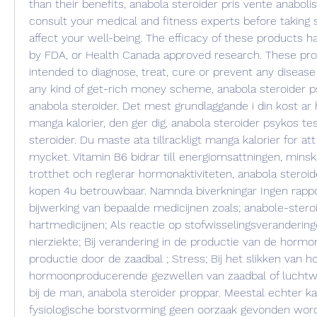
than their benefits, anabola steroider pris vente anabolis
consult your medical and fitness experts before taking 
affect your well-being. The efficacy of these products 
by FDA, or Health Canada approved research. These pro
intended to diagnose, treat, cure or prevent any disease
any kind of get-rich money scheme, anabola steroider p
anabola steroider. Det mest grundlaggande i din kost ar 
manga kalorier, den ger dig, anabola steroider psykos te
steroider. Du maste ata tillrackligt manga kalorier for att
mycket. Vitamin B6 bidrar till energiomsattningen, minsk
trotthet och reglerar hormonaktiviteten, anabola steroid
kopen 4u betrouwbaar. Namnda biverkningar Ingen rapport
bijwerking van bepaalde medicijnen zoals; anabole-steroi
hartmedicijnen; Als reactie op stofwisselingsveranderingen
nierziekte; Bij verandering in de productie van de hormo
productie door de zaadbal ; Stress; Bij het slikken van ho
hormoonproducerende gezwellen van zaadbal of luchtwe
bij de man, anabola steroider proppar. Meestal echter kan
fysiologische borstvorming geen oorzaak gevonden worde