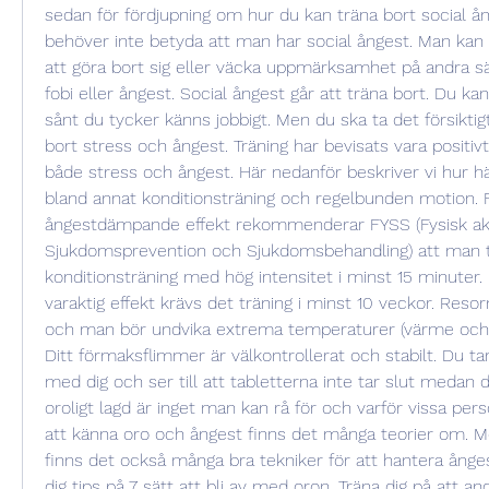
sedan för fördjupning om hur du kan träna bort social ån
behöver inte betyda att man har social ångest. Man kan 
att göra bort sig eller väcka uppmärksamhet på andra sät
fobi eller ångest. Social ångest går att träna bort. Du ka
sånt du tycker känns jobbigt. Men du ska ta det försiktigt
bort stress och ångest. Träning har bevisats vara positivt
både stress och ångest. Här nedanför beskriver vi hur hä
bland annat konditionsträning och regelbunden motion. F
ångestdämpande effekt rekommenderar FYSS (Fysisk aktiv
Sjukdomsprevention och Sjukdomsbehandling) att man t
konditionsträning med hög intensitet i minst 15 minuter. 
varaktig effekt krävs det träning i minst 10 veckor. Reso
och man bör undvika extrema temperaturer (värme och k
Ditt förmaksflimmer är välkontrollerat och stabilt. Du tar
med dig och ser till att tabletterna inte tar slut medan du
oroligt lagd är inget man kan rå för och varför vissa pe
att känna oro och ångest finns det många teorier om. M
finns det också många bra tekniker för att hantera ångest
dig tips på 7 sätt att bli av med oron. Träna dig på att an