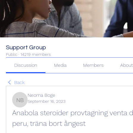
Support Group
Public
·
14219 members
Discussion
Media
Members
Abou
Back
Neoma Boge
September 16, 2023
Neoma Boge
Anabola steroider provtagning venta d
peru, träna bort ångest