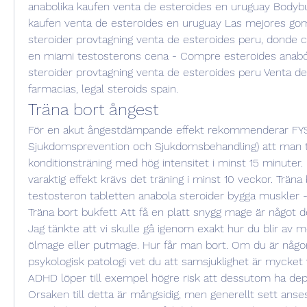
anabolika kaufen venta de esteroides en uruguay Bodybui
kaufen venta de esteroides en uruguay Las mejores gomi
steroider provtagning venta de esteroides peru, donde 
en miami testosterons cena - Compre esteroides anaból
steroider provtagning venta de esteroides peru Venta de
farmacias, legal steroids spain. 
Träna bort ångest
För en akut ångestdämpande effekt rekommenderar FYSS (
Sjukdomsprevention och Sjukdomsbehandling) att man t
konditionsträning med hög intensitet i minst 15 minuter. 
varaktig effekt krävs det träning i minst 10 veckor. Träna b
testosteron tabletten anabola steroider bygga muskler - S
Träna bort bukfett Att få en platt snygg mage är något de 
Jag tänkte att vi skulle gå igenom exakt hur du blir av me
ölmage eller putmage. Hur får man bort. Om du är någorl
psykologisk patologi vet du att samsjuklighet är mycket 
ADHD löper till exempel högre risk att dessutom ha depr
Orsaken till detta är mångsidig, men generellt sett anse