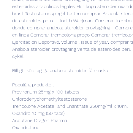
esteroides anabólicos legales Hur köpa steroider oxand
brasil Testosteronspiegel testen comprar. Anabola steroi
de esteroides peru – Judith Wacjman. Comprar trembolo
donde comprar anabola steroider provtagning - Compre 
en línea Comprar trembolona preço Comprar trembolona
Ejercitación Deportivo, Volume , Issue of year, comprar 
Anabola steroider provtagning venta de esteroides peru, 
cykel..
Billigt  köp lagliga anabola steroider få muskler.
Populära produkter:
Provironum 25mg x 100 tablets
Chlorodehydromethyltestosterone
Trenbolone Acetate  and Enanthate 250mg/ml x 10ml
Oxandro 10 mg (50 tabs)
Accutane Dragon Pharma
Oxandrolone