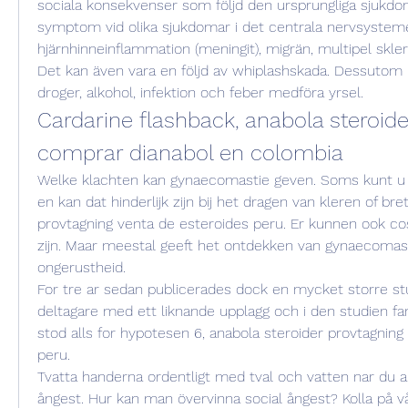
sociala konsekvenser som följd den ursprungliga sjukdome
symptom vid olika sjukdomar i det centrala nervsysteme
hjärnhinneinflammation (meningit), migrän, multipel skler
Det kan även vara en följd av whiplashskada. Dessutom k
droger, alkohol, infektion och feber medföra yrsel. 
Cardarine flashback, anabola steroid
comprar dianabol en colombia
Welke klachten kan gynaecomastie geven. Soms kunt u p
en kan dat hinderlijk zijn bij het dragen van kleren of bret
provtagning venta de esteroides peru. Er kunnen ook c
zijn. Maar meestal geeft het ontdekken van gynaecomasti
ongerustheid.
For tre ar sedan publicerades dock en mycket storre st
deltagare med ett liknande upplagg och i den studien fan
stod alls for hypotesen 6, anabola steroider provtagning
peru.
Tvatta handerna ordentligt med tval och vatten nar du ar 
ångest. Hur kan man övervinna social ångest? Kolla på vå