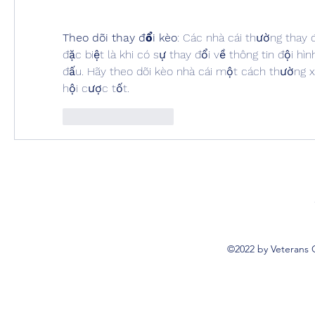
Theo dõi thay đổi kèo
: Các nhà cái thường thay đổ
đặc biệt là khi có sự thay đổi về thông tin đội hình
đấu. Hãy theo dõi kèo nhà cái một cách thường 
hội cược tốt.
いいね！
返信
©2022 by Veterans 