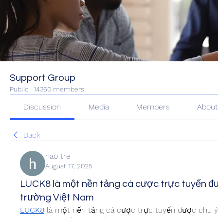
Support Group
Public
·
14360 members
Discussion
Media
Members
Abou
Back
hao tre
August 17, 2025
LUCK8 là một nền tảng cá cược trực tuyến đượ
trường Việt Nam
LUCK8
 là một nền tảng cá cược trực tuyến được chú ý t