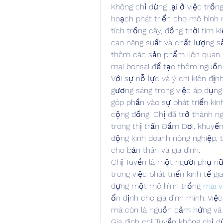
Không chỉ dừng lại ở việc trồn
hoạch phát triển cho mô hình 
tích trồng cây, đồng thời tìm k
cao năng suất và chất lượng sả
thêm các sản phẩm liên quan 
mai bonsai để tạo thêm nguồn 
Với sự nỗ lực và ý chí kiên đị
gương sáng trong việc áp dụng
góp phần vào sự phát triển kin
cộng đồng. Chị đã trở thành n
trong thị trấn Đầm Dơi, khuyến
động kinh doanh nông nghiệp, t
cho bản thân và gia đình.
Chị Tuyền là một người phụ nữ 
trong việc phát triển kinh tế gi
dựng một mô hình trồng 
mai v
ổn định cho gia đình mình. Việc
mà còn là nguồn cảm hứng và 
Gia đình chị Tuyền không chỉ d