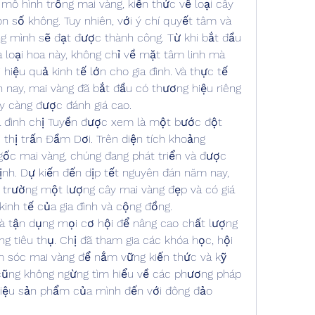
mô hình trồng mai vàng, kiến thức về loại cây 
n số không. Tuy nhiên, với ý chí quyết tâm và 
ằng mình sẽ đạt được thành công. Từ khi bắt đầu 
ủa loại hoa này, không chỉ về mặt tâm linh mà 
 hiệu quả kinh tế lớn cho gia đình. Và thực tế 
n nay, mai vàng đã bắt đầu có thương hiệu riêng 
ày càng được đánh giá cao.
a đình chị Tuyền được xem là một bước đột 
 thị trấn Đầm Dơi. Trên diện tích khoảng 
ốc mai vàng, chúng đang phát triển và được 
nh. Dự kiến đến dịp tết nguyên đán năm nay, 
 trường một lượng cây mai vàng đẹp và có giá 
 kinh tế của gia đình và cộng đồng.
là tận dụng mọi cơ hội để nâng cao chất lượng 
 tiêu thụ. Chị đã tham gia các khóa học, hội 
m sóc mai vàng để nắm vững kiến thức và kỹ 
 cũng không ngừng tìm hiểu về các phương pháp 
thiệu sản phẩm của mình đến với đông đảo 