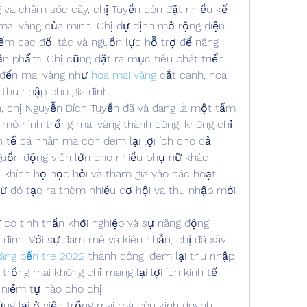
g và chăm sóc cây, chị Tuyền còn đặt nhiều kế 
mai vàng của mình. Chị dự định mở rộng diện 
iếm các đối tác và nguồn lực hỗ trợ để nâng 
n phẩm. Chị cũng đặt ra mục tiêu phát triển 
đến mai vàng như 
hoa mai vàng
 cắt cành, hoa 
thu nhập cho gia đình.
nh, chị Nguyễn Bích Tuyền đã và đang là một tấm 
 mô hình trồng mai vàng thành công, không chỉ 
h tế cá nhân mà còn đem lại lợi ích cho cả 
guồn động viên lớn cho nhiều phụ nữ khác 
 khích họ học hỏi và tham gia vào các hoạt 
ừ đó tạo ra thêm nhiều cơ hội và thu nhập mới 
có tinh thần khởi nghiệp và sự năng động 
a đình. Với sự đam mê và kiên nhẫn, chị đã xây 
àng bến tre 2022
 thành công, đem lại thu nhập 
 trồng mai không chỉ mang lại lợi ích kinh tế 
niềm tự hào cho chị.
ừng lại ở việc trồng mai mà còn kinh doanh 