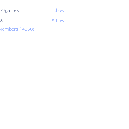
678games
Follow
88
Follow
 Members (14260)