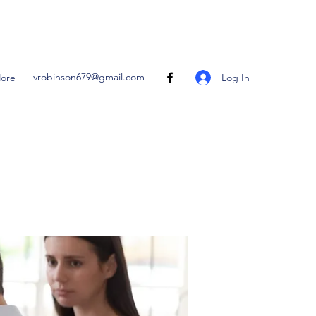
vrobinson679@gmail.com
Log In
ore