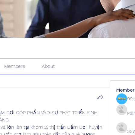
Members
About
Member
99
M DƠI GÓP PHẦN VÀO SỰ PHÁT TRIỂN KINH 
Pal
VÀNG
và lớn lên tại khóm 2, thị trấn Đầm Dơi, huyện 
32w
h ước mơ làm giàu trên đất của quê hương. 