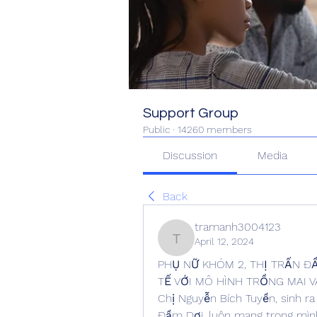
Support Group
Public
·
14260 members
Discussion
Media
Back
tramanh3004123
April 12, 2024
tramanh3004123
PHỤ NỮ KHÓM 2, THỊ TRẤN ĐẦ
TẾ VỚI MÔ HÌNH TRỒNG MAI 
Chị Nguyễn Bích Tuyền, sinh ra 
Đầm Dơi, luôn mang trong mìn