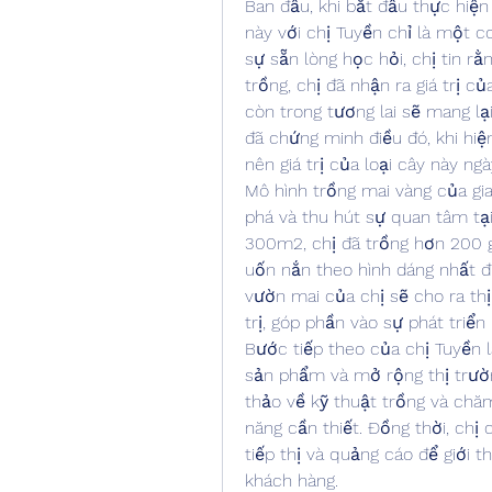
Ban đầu, khi bắt đầu thực hiện 
này với chị Tuyền chỉ là một co
sự sẵn lòng học hỏi, chị tin r
trồng, chị đã nhận ra giá trị c
còn trong tương lai sẽ mang lại
đã chứng minh điều đó, khi hiệ
nên giá trị của loại cây này ng
Mô hình trồng mai vàng của gi
phá và thu hút sự quan tâm tại
300m2, chị đã trồng hơn 200 g
uốn nắn theo hình dáng nhất đị
vườn mai của chị sẽ cho ra thị
trị, góp phần vào sự phát triển
Bước tiếp theo của chị Tuyền 
sản phẩm và mở rộng thị trường
thảo về kỹ thuật trồng và chă
năng cần thiết. Đồng thời, chị
tiếp thị và quảng cáo để giới 
khách hàng.