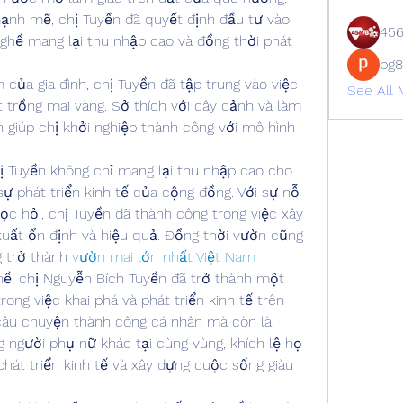
mạnh mẽ, chị Tuyền đã quyết định đầu tư vào 
45
ghề mang lại thu nhập cao và đồng thời phát 
pg
của gia đình, chị Tuyền đã tập trung vào việc 
See All
 trồng mai vàng. Sở thích với cây cảnh và làm 
 giúp chị khởi nghiệp thành công với mô hình 
ị Tuyền không chỉ mang lại thu nhập cao cho 
ự phát triển kinh tế của cộng đồng. Với sự nỗ 
ọc hỏi, chị Tuyền đã thành công trong việc xây 
ất ổn định và hiệu quả. Đồng thời vườn cũng 
 trở thành 
vườn mai lớn nhất Việt Nam
hề, chị Nguyễn Bích Tuyền đã trở thành một 
ong việc khai phá và phát triển kinh tế trên 
câu chuyện thành công cá nhân mà còn là 
người phụ nữ khác tại cùng vùng, khích lệ họ 
phát triển kinh tế và xây dựng cuộc sống giàu 