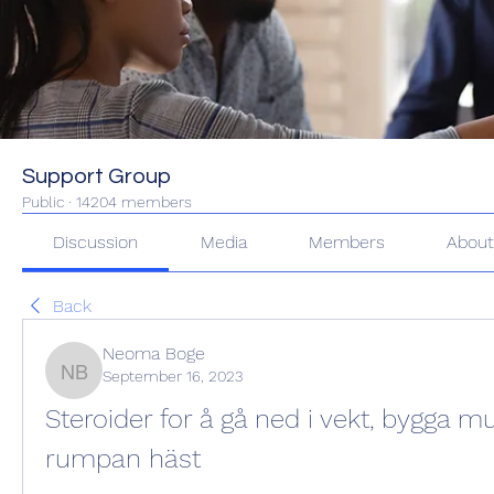
Support Group
Public
·
14204 members
Discussion
Media
Members
Abou
Back
Neoma Boge
September 16, 2023
Neoma Boge
Steroider for å gå ned i vekt, bygga mu
rumpan häst