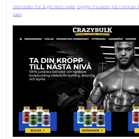
Steroider for å gå ned i vekt, bygga muskler på rumpan häs
salu