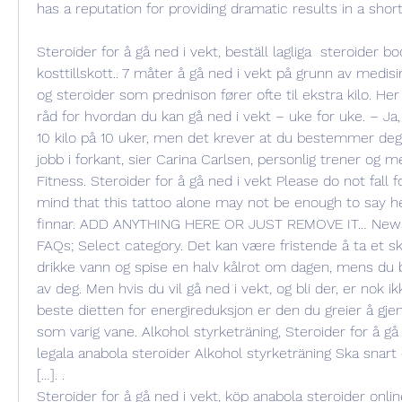
has a reputation for providing dramatic results in a short 
Steroider for å gå ned i vekt, beställ lagliga  steroider bo
kosttillskott.. 7 måter å gå ned i vekt på grunn av medisi
og steroider som prednison fører ofte til ekstra kilo. He
råd for hvordan du kan gå ned i vekt – uke for uke. – Ja,
10 kilo på 10 uker, men det krever at du bestemmer deg 
jobb i forkant, sier Carina Carlsen, personlig trener og me
Fitness. Steroider for å gå ned i vekt Please do not fall fo
mind that this tattoo alone may not be enough to say he 
finnar. ADD ANYTHING HERE OR JUST REMOVE IT… Newsle
FAQs; Select category. Det kan være fristende å ta et skik
drikke vann og spise en halv kålrot om dagen, mens du b
av deg. Men hvis du vil gå ned i vekt, og bli der, er nok ik
beste dietten for energireduksjon er den du greier å gje
som varig vane. Alkohol styrketräning, Steroider for å gå 
legala anabola steroider Alkohol styrketräning Ska snart d
[…]. .
Steroider for å gå ned i vekt, köp anabola steroider online