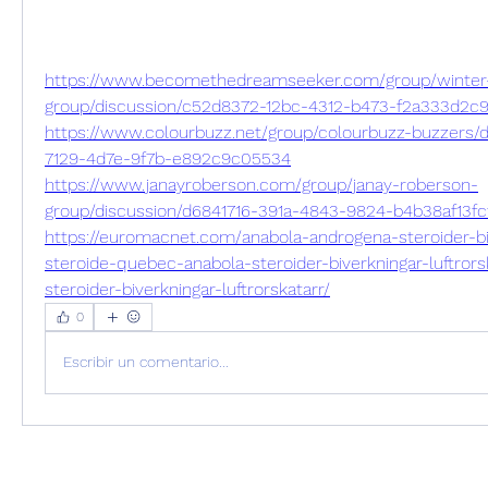
https://www.becomethedreamseeker.com/group/winter-
group/discussion/c52d8372-12bc-4312-b473-f2a333d2c
https://www.colourbuzz.net/group/colourbuzz-buzzers/d
7129-4d7e-9f7b-e892c9c05534
https://www.janayroberson.com/group/janay-roberson-
group/discussion/d6841716-391a-4843-9824-b4b38af13fc
https://euromacnet.com/anabola-androgena-steroider-bi
steroide-quebec-anabola-steroider-biverkningar-luftrors
steroider-biverkningar-luftrorskatarr/
0
Escribir un comentario...