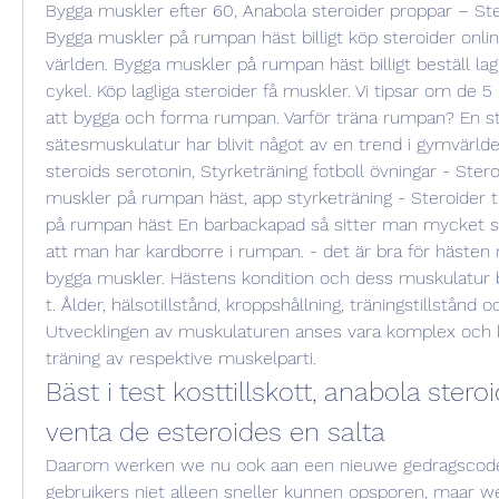
Bygga muskler efter 60, Anabola steroider proppar – Steroi
Bygga muskler på rumpan häst billigt köp steroider online
världen. Bygga muskler på rumpan häst billigt beställ lagl
cykel. Köp lagliga steroider få muskler. Vi tipsar om de 5
att bygga och forma rumpan. Varför träna rumpan? En s
sätesmuskulatur har blivit något av en trend i gymvärlden
steroids serotonin, Styrketräning fotboll övningar - Steroid
muskler på rumpan häst, app styrketräning - Steroider ti
på rumpan häst En barbackapad så sitter man mycket sä
att man har kardborre i rumpan. - det är bra för hästen m
bygga muskler. Hästens kondition och dess muskulatur ber
t. Ålder, hälsotillstånd, kroppshållning, träningstillstånd oc
Utvecklingen av muskulaturen anses vara komplex och kr
träning av respektive muskelparti. 
Bäst i test kosttillskott, anabola steroid
venta de esteroides en salta
Daarom werken we nu ook aan een nieuwe gedragscode
gebruikers niet alleen sneller kunnen opsporen, maar w