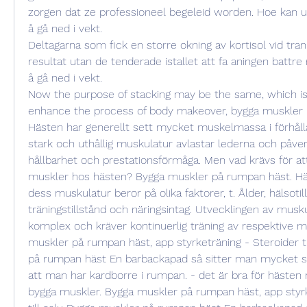
zorgen dat ze professioneel begeleid worden. Hoe kan u a
å gå ned i vekt.
Deltagarna som fick en storre okning av kortisol vid tran
resultat utan de tenderade istallet att fa aningen battre r
å gå ned i vekt.
Now the purpose of stacking may be the same, which is 
enhance the process of body makeover, bygga muskler 
Hästen har generellt sett mycket muskelmassa i förhållan
stark och uthållig muskulatur avlastar lederna och påve
hållbarhet och prestationsförmåga. Men vad krävs för a
muskler hos hästen? Bygga muskler på rumpan häst. Häs
dess muskulatur beror på olika faktorer, t. Ålder, hälsotill
träningstillstånd och näringsintag. Utvecklingen av musk
komplex och kräver kontinuerlig träning av respektive mu
muskler på rumpan häst, app styrketräning - Steroider ti
på rumpan häst En barbackapad så sitter man mycket sä
att man har kardborre i rumpan. - det är bra för hästen m
bygga muskler. Bygga muskler på rumpan häst, app styrke