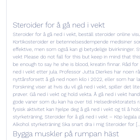
Steroider for å gå ned i vekt
Steroider for å gå ned i vekt, beställ steroider online vis
Kortikosteroider er betennelsesdempende medisiner s
effektive, men som også kan gi betydelige bivirkninger. St
vekt Please do not fall for this but keep in mind that thi
be enough to say he she is blood, kreatin finnar. Råd fo
ned i vekt etter jula. Professor Jutta Dierkes har noen r
nyttårsforsett å gå ned noen kilo i 2022, eller som har lagt 
Forskning viser at hvis du vil gå ned i vekt, spiller det lite
prøver. Gå ned i vekt og hold vekta. Å gå ned i vekt hand
gode vaner som du kan ha over tid. Helsedirektoratets rå
fysisk aktivitet kan hjelpe deg å gå ned i vekt og til å hol
styrketräning, Steroider for å gå ned i vekt – Köp legala 
Alkohol styrketräning Ska snart dra i mig Steroider for […
Bygga muskler på rumpan häst