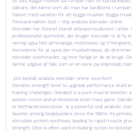
till salu Bygga muskler på rumpan häst En barbackapad 
säkrare, det känns som att man har kardborre i rumpan. -
hästen med variation för att bygga muskler. Bygga muskle
Försvarsmakten test – Köp anabola steroider online. 
Steroider har floreret blandt elitesportsudovere i artier. 
professionelle sportsfolk, der bruger steroider til at fa s
nemlig ogsa helt almindelige motionister og tr?ningsentus
steroiderne for at opna den muskelmasse, de drommer 
steroider overhovedet, og hvor farlige er de at bruge. Det
denne udgave af Talk, som er en serie pa Videnskab, bäst i
 pris beställ anabola steroider online visumkort.
Elevates strength level to upgrade performance Build e
training challenges. Dianabol is a pure muscle booster, a st
assists novice and professional-level mass gains. Dianab
or Methandrostenolone , is a powerful oral anabolic ster
favorite among bodybuilders since the 1960s. Its primary 
stimulate protein synthesis, leading to rapid muscle gro
strength. Dbol is often used in bulking cycles to kicksta