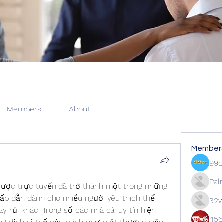
Members
About
Member
99
Pal
 cược trực tuyến đã trở thành một trong những 
hấp dẫn dành cho nhiều người yêu thích thể 
32w
y rủi khác. Trong số các nhà cái uy tín hiện 
45
g định vị thế của mình như một thương hiệu 