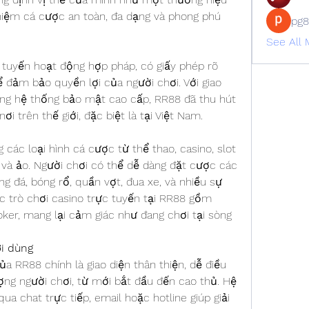
hiệm cá cược an toàn, đa dạng và phong phú 
pg
See All 
tuyến hoạt động hợp pháp, có giấy phép rõ 
 đảm bảo quyền lợi của người chơi. Với giao 
ùng hệ thống bảo mật cao cấp, RR88 đã thu hút 
i trên thế giới, đặc biệt là tại Việt Nam.
các loại hình cá cược từ thể thao, casino, slot 
và ảo. Người chơi có thể dễ dàng đặt cược các 
 đá, bóng rổ, quần vợt, đua xe, và nhiều sự 
c trò chơi casino trực tuyến tại RR88 gồm 
poker, mang lại cảm giác như đang chơi tại sòng 
ời dùng
RR88 chính là giao diện thân thiện, dễ điều 
ng người chơi, từ mới bắt đầu đến cao thủ. Hệ 
a chat trực tiếp, email hoặc hotline giúp giải 