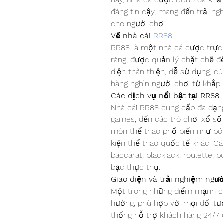
đáng tin cậy, mang đến trải ng
cho người chơi.
Về nhà cái 
RR88
RR88 là một nhà cá cược trực 
ràng, được quản lý chặt chẽ để
diện thân thiện, dễ sử dụng, c
hàng nghìn người chơi từ khắp nơ
Các dịch vụ nổi bật tại RR88
Nhà cái RR88 cung cấp đa dạng 
games, đến các trò chơi xổ số 
môn thể thao phổ biến như bóng
kiện thể thao quốc tế khác. Cá
baccarat, blackjack, roulette, 
bạc thực thụ.
Giao diện và trải nghiệm ngư
Một trong những điểm mạnh của 
hướng, phù hợp với mọi đối tượ
thống hỗ trợ khách hàng 24/7 qu