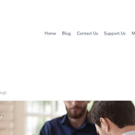
Home
Blog
Contact Us
Support Us
M
oup