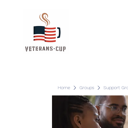
Home
Groups
Support Gr