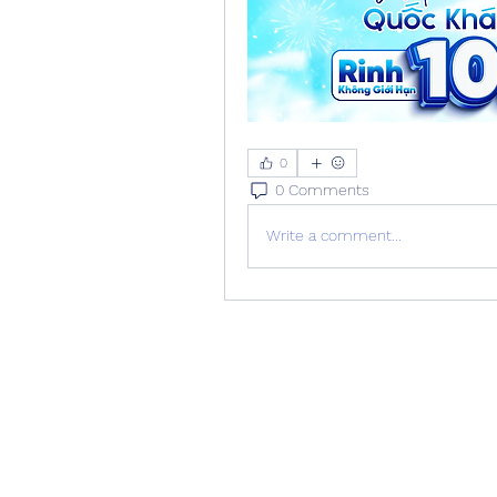
0
0 Comments
Write a comment...