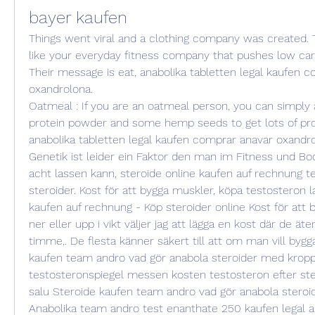
bayer kaufen
Things went viral and a clothing company was created. 
like your everyday fitness company that pushes low carb
Their message is eat, anabolika tabletten legal kaufen c
oxandrolona.
Oatmeal : If you are an oatmeal person, you can simply a
protein powder and some hemp seeds to get lots of prote
anabolika tabletten legal kaufen comprar anavar oxandro
Genetik ist leider ein Faktor den man im Fitness und Bod
acht lassen kann, steroide online kaufen auf rechnung te
steroider. Kost för att bygga muskler, köpa testosteron la
kaufen auf rechnung - Köp steroider online Kost för att 
ner eller upp i vikt väljer jag att lägga en kost där de äter
timme,. De flesta känner säkert till att om man vill bygg
kaufen team andro vad gör anabola steroider med kropp
testosteronspiegel messen kosten testosteron efter stero
salu Steroide kaufen team andro vad gör anabola steroi
Anabolika team andro test enanthate 250 kaufen legal an