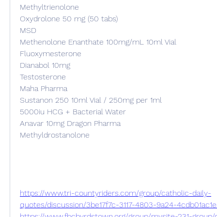
Methyltrienolone
Oxydrolone 50 mg (50 tabs)
MSD
Methenolone Enanthate 100mg/mL 10ml Vial
Fluoxymesterone
Dianabol 10mg
Testosterone
Maha Pharma
Sustanon 250 10ml Vial / 250mg per 1ml
5000iu HCG + Bacterial Water
Anavar 10mg Dragon Pharma
Methyldrostanolone
https://www.tri-countyriders.com/group/catholic-daily-
quotes/discussion/3be17f7c-3117-4803-9a24-4cdb01ac1
https://www.fbcbyrdstown.org/group/mysite-231-group/