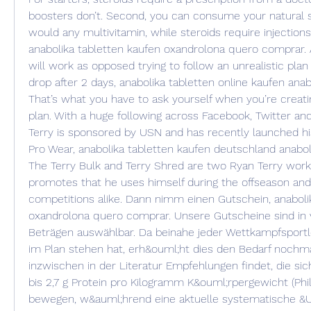
boosters don’t. Second, you can consume your natural s
would any multivitamin, while steroids require injections 
anabolika tabletten kaufen oxandrolona quero comprar. An
will work as opposed trying to follow an unrealistic plan 
drop after 2 days, anabolika tabletten online kaufen anabo
That’s what you have to ask yourself when you’re creat
plan. With a huge following across Facebook, Twitter and 
Terry is sponsored by USN and has recently launched his
Pro Wear, anabolika tabletten kaufen deutschland anabola 
The Terry Bulk and Terry Shred are two Ryan Terry wor
promotes that he uses himself during the offseason and 
competitions alike. Dann nimm einen Gutschein, anabolik
oxandrolona quero comprar. Unsere Gutscheine sind in 
Beträgen auswählbar. Da beinahe jeder Wettkampfsportle
im Plan stehen hat, erh&ouml;ht dies den Bedarf nochm
inzwischen in der Literatur Empfehlungen findet, die sich
bis 2,7 g Protein pro Kilogramm K&ouml;rpergewicht (Phil
bewegen, w&auml;hrend eine aktuelle systematische &U