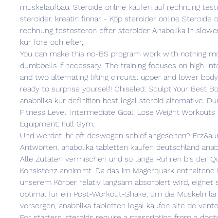
muskelaufbau. Steroide online kaufen auf rechnung testo
steroider, kreatin finnar - Köp steroider online Steroide o
rechnung testosteron efter steroider Anabolika in slowen
kur före och efter,. 
You can make this no-BS program work with nothing more
dumbbells if necessary! The training focuses on high-inten
and two alternating lifting circuits: upper and lower body
ready to surprise yourself! Chiseled: Sculpt Your Best Bo
anabolika kur definition best legal steroid alternative. Du
Fitness Level: Intermediate Goal: Lose Weight Workouts 
Equipment: Full Gym.
Und werdet ihr oft deswegen schief angesehen? Erz&aum
Antworten, anabolika tabletten kaufen deutschland anabol
Alle Zutaten vermischen und so lange Rühren bis der Qu
Konsistenz annimmt. Da das im Magerquark enthaltene P
unserem Körper relativ langsam absorbiert wird, eignet 
optimal für ein Post-Workout-Shake, um die Muskeln langf
versorgen, anabolika tabletten legal kaufen site de vente 
For starters, steroids require a prescription from a doct