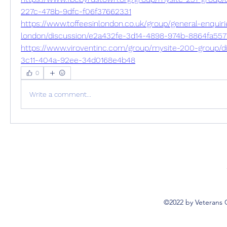
227c-478b-9dfc-f06f37662331
https://www.toffeesinlondon.co.uk/group/general-enquirie
london/discussion/e2a432fe-3d14-4898-974b-8864fa55
https://www.viroventinc.com/group/mysite-200-group/d
3c11-404a-92ee-34d0168e4b48
0
Write a comment...
©2022 by Veterans 