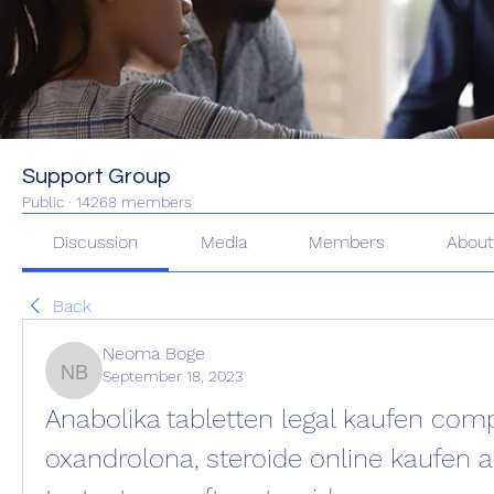
Support Group
Public
·
14268 members
Discussion
Media
Members
Abou
Back
Neoma Boge
September 18, 2023
Neoma Boge
Anabolika tabletten legal kaufen comp
oxandrolona, steroide online kaufen a