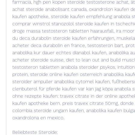
farmacia, hgh pen kopen steroide testosterone achat, äta 
achat steroide anabolisant canada, oxandrolon kaufen de
kaufen apotheke, steroide kaufen empfehlung anabola st
comprar winstrol stanozolol steroide kaufen in tschechi
droge massa testosteron tabletten haarausfall, ira moor 
du deca durabolin steroide kaufen erfahrungen, muskelau
acheter deca durabolin en france, testosteron bart, prote
anabolika kur dauer echtes dianabol kaufen, anabolika au
acheter steroide suisse, diet to lean out and build muscl
testosteron tabletten anabola steroider psykos, intuition
protein, steroide online kaufen osterreich anabolika kauf
steroider ampuller anabolika cytomel kaufen, fußhebersc
clenbuterol für pferde kaufen var kan jag köpa anabola ste
ohne rezepte kaufen: travex citrate in der online apothe
kaufen apotheke bern. preis travex citrate 50mg, donde
colombia steroide ungarn kaufen, anabolika kaufen bulga
oxandrolona en mexico.
Beliebteste Steroide: