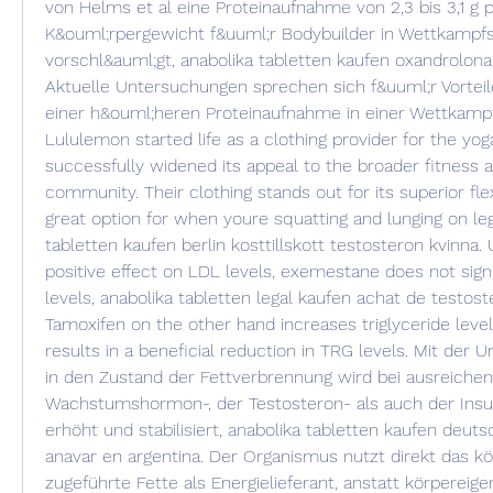
von Helms et al eine Proteinaufnahme von 2,3 bis 3,1 g 
K&ouml;rpergewicht f&uuml;r Bodybuilder in Wettkampfsi
vorschl&auml;gt, anabolika tabletten kaufen oxandrolona
Aktuelle Untersuchungen sprechen sich f&uuml;r Vorteile 
einer h&ouml;heren Proteinaufnahme in einer Wettkampf
Lululemon started life as a clothing provider for the yo
successfully widened its appeal to the broader fitness a
community. Their clothing stands out for its superior flex
great option for when youre squatting and lunging on leg 
tabletten kaufen berlin kosttillskott testosteron kvinna. 
positive effect on LDL levels, exemestane does not signif
levels, anabolika tabletten legal kaufen achat de testoste
Tamoxifen on the other hand increases triglyceride leve
results in a beneficial reduction in TRG levels. Mit der 
in den Zustand der Fettverbrennung wird bei ausreichend
Wachstumshormon-, der Testosteron- als auch der Insuli
erhöht und stabilisiert, anabolika tabletten kaufen deu
anavar en argentina. Der Organismus nutzt direkt das kö
zugeführte Fette als Energielieferant, anstatt körperei