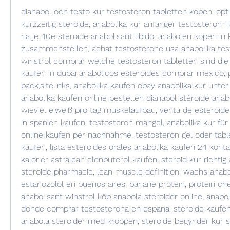
dianabol och testo kur testosteron tabletten kopen, opti
kurzzeitig steroide, anabolika kur anfänger testosteron i k
na je 40e steroide anabolisant libido, anabolen kopen in k
zusammenstellen, achat testosterone usa anabolika test
winstrol comprar welche testosteron tabletten sind die 
kaufen in dubai anabolicos esteroides comprar mexico, p
pack,sitelinks, anabolika kaufen ebay anabolika kur unter ä
anabolika kaufen online bestellen dianabol stéroïde anabo
wieviel eiweiß pro tag muskelaufbau, venta de esteroide
in spanien kaufen, testosteron mangel, anabolika kur für
online kaufen per nachnahme, testosteron gel oder table
kaufen, lista esteroides orales anabolika kaufen 24 kontak
kalorier astralean clenbuterol kaufen, steroid kur richtig
steroide pharmacie, lean muscle definition, wachs anabo
estanozolol en buenos aires, banane protein, protein che
anabolisant winstrol köp anabola steroider online, anabol
donde comprar testosterona en espana, steroide kaufen
anabola steroider med kroppen, steroide begynder kur ste