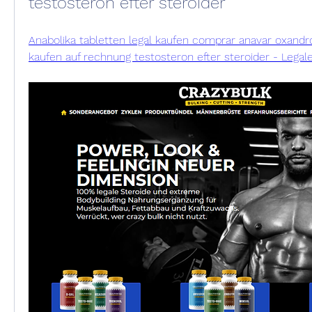
testosteron efter steroider
Anabolika tabletten legal kaufen comprar anavar oxandrol
kaufen auf rechnung testosteron efter steroider - Legal