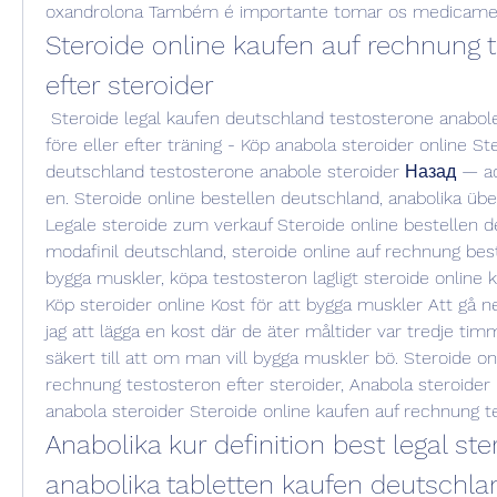
oxandrolona Também é importante tomar os medicame
Steroide online kaufen auf rechnung t
efter steroider
 Steroide legal kaufen deutschland testosterone anabole steroider, celsius 
före eller efter träning - Köp anabola steroider online Ste
deutschland testosterone anabole steroider Назад — ac
en. Steroide online bestellen deutschland, anabolika über
Legale steroide zum verkauf Steroide online bestellen d
modafinil deutschland, steroide online auf rechnung bestel
bygga muskler, köpa testosteron lagligt steroide online 
Köp steroider online Kost för att bygga muskler Att gå ner 
jag att lägga en kost där de äter måltider var tredje timm
säkert till att om man vill bygga muskler bö. Steroide onl
rechnung testosteron efter steroider, Anabola steroider r
anabola steroider Steroide online kaufen auf rechnung te
Anabolika kur definition best legal ster
anabolika tabletten kaufen deutschla