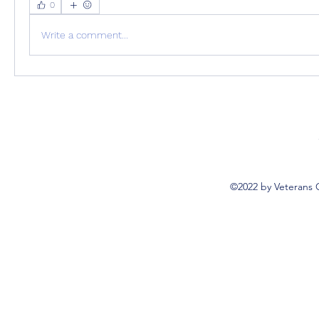
0
Write a comment...
©2022 by Veterans 