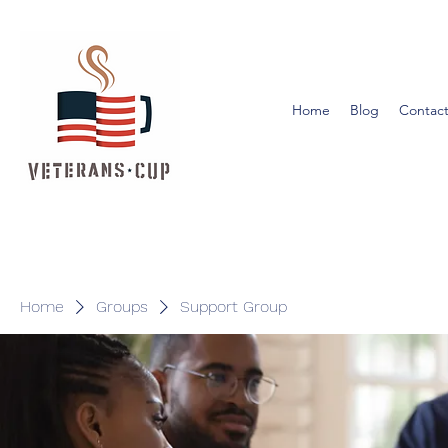
Home
Blog
Contact
Home
Groups
Support Group