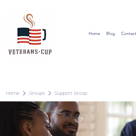
Home
Blog
Contact
Home
Groups
Support Group