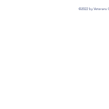
©2022 by Veterans 