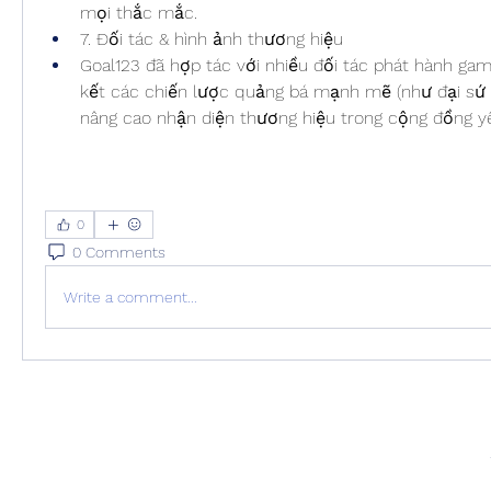
mọi thắc mắc.
7. Đối tác & hình ảnh thương hiệu
Goal123 đã hợp tác với nhiều đối tác phát hành game
kết các chiến lược quảng bá mạnh mẽ (như đại sứ M
nâng cao nhận diện thương hiệu trong cộng đồng yê
0
0 Comments
Write a comment...