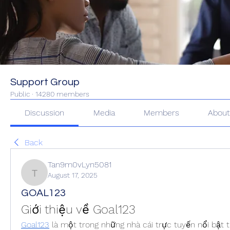
Support Group
Public
·
14280 members
Discussion
Media
Members
Abou
Back
Tan9m0vLyn5081
August 17, 2025
Tan9m0vLyn5081
GOAL123
Giới thiệu về Goal123
Goal123
 là một trong những nhà cái trực tuyến nổi bật t