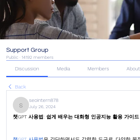
Support Group
Public
·
14192 members
Discussion
Media
Members
Abou
Back
seointern878
July 26, 2024
seointern878
챗GPT 사용법: 쉽게 배우는 대화형 인공지능 활용 가이드
챗GPT 사용법
은 간단하면서도 강력한 도구로, 다양한 목