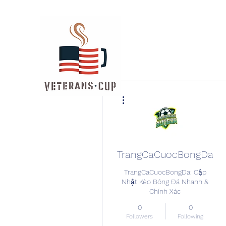
More actions
TrangCaCuocBongDa
TrangCaCuocBongDa: Cập
Nhật Kèo Bóng Đá Nhanh &
Chính Xác
0
0
Followers
Following