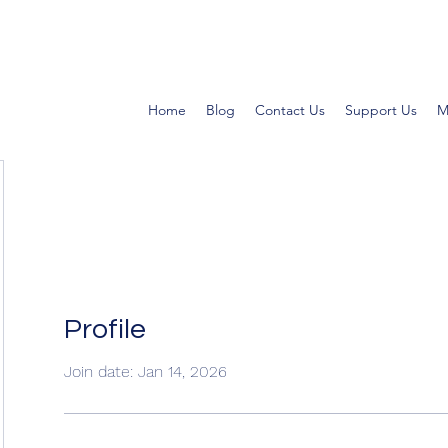
Home
Blog
Contact Us
Support Us
M
Profile
Join date: Jan 14, 2026