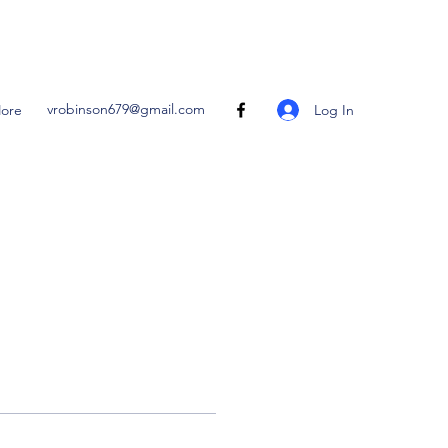
vrobinson679@gmail.com
Log In
ore