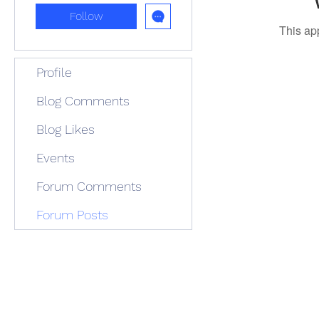
Follow
This ap
Profile
Blog Comments
Blog Likes
Events
Forum Comments
Forum Posts