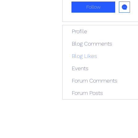
Follow
Profile
Blog Comments
Blog Likes
Events
Forum Comments
Forum Posts