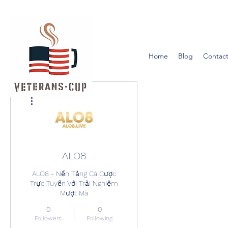
Home
Blog
Contact
More actions
ALO8
ALO8 - Nền Tảng Cá Cược
Trực Tuyến Với Trải Nghiệm
Mượt Mà
0
0
Followers
Following