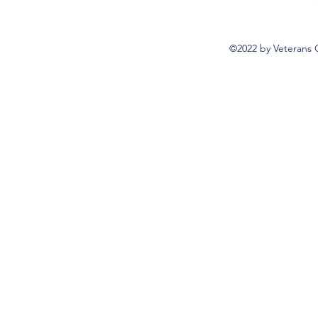
©2022 by Veterans 