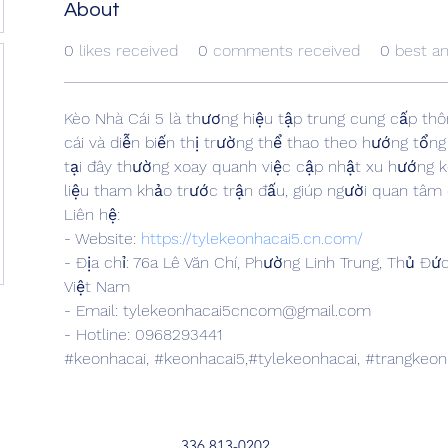
About
0
likes received
0
comments received
0
best a
Kèo Nhà Cái 5 là thương hiệu tập trung cung cấp thô
cái và diễn biến thị trường thể thao theo hướng tổng
tại đây thường xoay quanh việc cập nhật xu hướng kè
liệu tham khảo trước trận đấu, giúp người quan tâm 
Liên hệ:
- Website: 
https://tylekeonhacai5.cn.com/
- Địa chỉ: 76a Lê Văn Chí, Phường Linh Trung, Thủ Đứ
Việt Nam
- Email: tylekeonhacai5cncom@gmail.com
- Hotline: 0968293441
#keonhacai, #keonhacai5,#tylekeonhacai, #trangkeo
336 813-0202