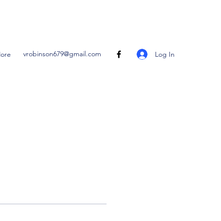
vrobinson679@gmail.com
Log In
ore