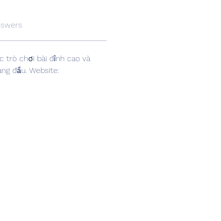
nswers
 trò chơi bài đỉnh cao và 
ng đầu. Website: 