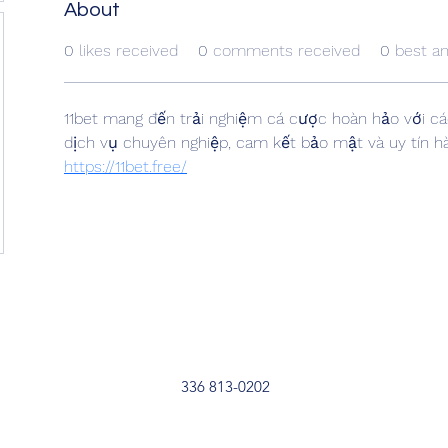
About
0
likes received
0
comments received
0
best a
11bet mang đến trải nghiệm cá cược hoàn hảo với các
dịch vụ chuyên nghiệp, cam kết bảo mật và uy tín hà
https://11bet.free/
336 813-0202