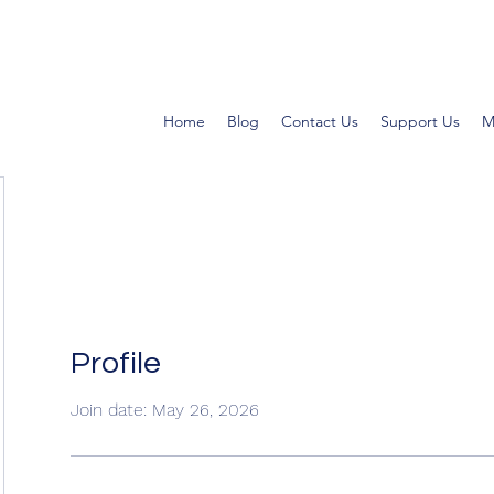
Home
Blog
Contact Us
Support Us
M
Profile
Join date: May 26, 2026