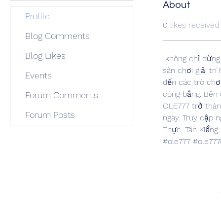
About
Profile
0
likes received
Blog Comments
Blog Likes
 không chỉ dừng 
sân chơi giải tr
Events
đến các trò chơ
công bằng. Bên 
Forum Comments
OLE777 trở thành
Forum Posts
ngày. Truy cập ng
Thực, Tân Kiểng
#ole777 #ole777