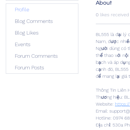
About
Profile
0
likes received
Blog Comments
Blog Likes
BL555 là đại lý 
Nam, được nhiều
Events
Người dùng có t
thể thao với nộ
Forum Comments
bạch và áp dụng
Forum Posts
cạnh đó, BL555 
để mang lại giá t
Thông Tin Liên 
Thương hiệu: B
Website: 
https:/
Email: support@
Hotline: 0974 68
Địa chỉ: 530a P