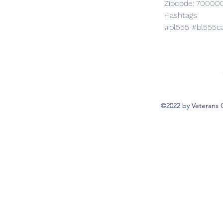
Zipcode: 70000
Hashtags
#bl555 #bl555c
©2022 by Veterans 