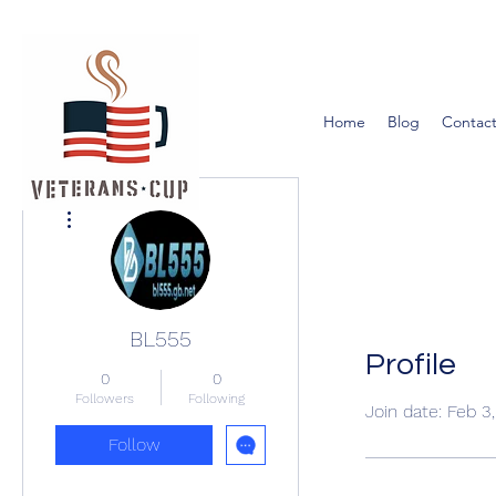
Home
Blog
Contact
More actions
BL555
Profile
0
0
Followers
Following
Join date: Feb 3
Follow