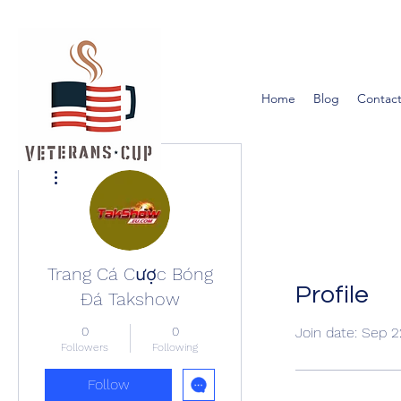
Home
Blog
Contact
More actions
Trang Cá Cược Bóng
Profile
Đá Takshow
0
0
Join date: Sep 
Followers
Following
Follow