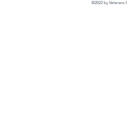
©2022 by Veterans 