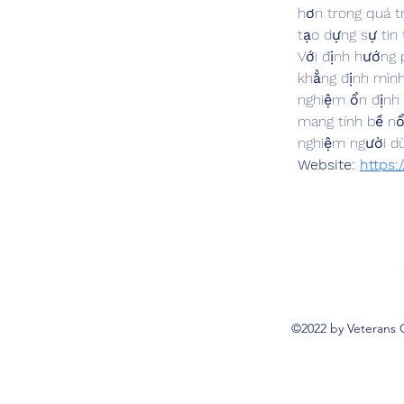
hơn trong quá tr
tạo dựng sự tin 
Với định hướng 
khẳng định mình 
nghiệm ổn định 
mang tính bề nổi
nghiệm người dù
Website: 
https:
©2022 by Veterans 