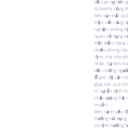
đề cao sự đơn g
SUNWIN cũng thể
tiên sự nhất qu
trộn, nền tảng t
nghiệm không bị
quen sử dụng bề
Một điểm đáng c
nhiều phong cá
định, mà cho ph
nhân. Sự linh h
đến những người
Ở góc độ vận h
giúp các quá tr
trì sự ổn định 
chất lượng trải 
muốn.
Bên cạnh yếu tố
trường sử dụng r
và định hướng t