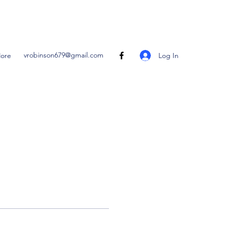
vrobinson679@gmail.com
Log In
ore