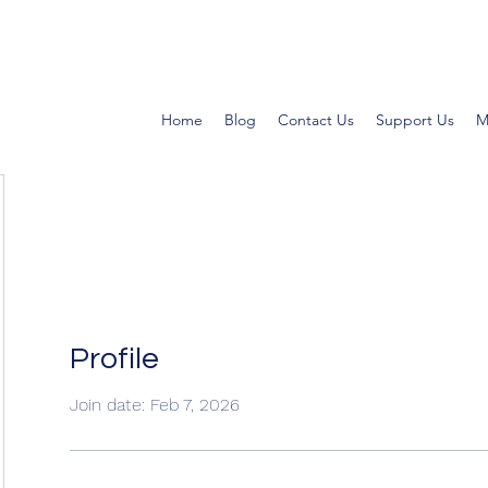
Home
Blog
Contact Us
Support Us
M
Profile
Join date: Feb 7, 2026