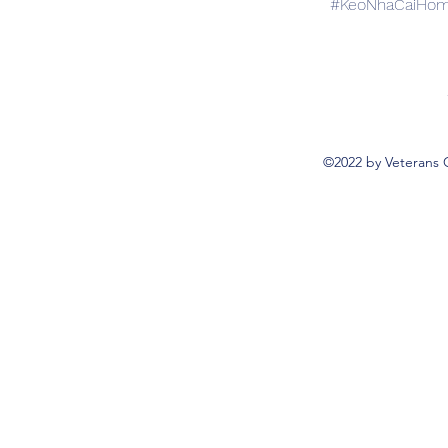
#KeoNhaCaiHo
©2022 by Veterans 