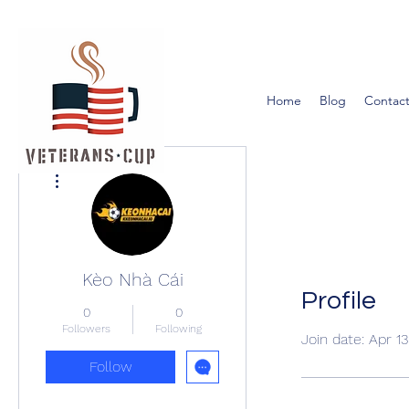
Home
Blog
Contact
More actions
Kèo Nhà Cái
Profile
0
0
Followers
Following
Join date: Apr 1
Follow