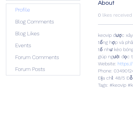
About
Profile
0
likes received
Blog Comments
Blog Likes
keovip được xây
tổng hợp và phâ
Events
tố như kèo bóng 
giúp người đọc 
Forum Comments
Website: 
https:/
Forum Posts
Phone: 0349012
Địa chỉ: 48/5 Đ
Tags: #keovip #