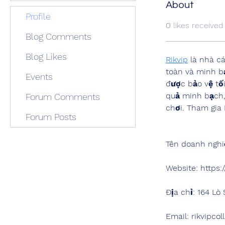
About
Profile
0
likes received
Blog Comments
Blog Likes
Rikvip
 là nhà c
toàn và minh b
Events
được bảo vệ tối
quả minh bạch, 
Forum Comments
chơi. Tham gia 
Forum Posts
Tên doanh nghiệ
Website: https://
Địa chỉ: 164 Lò
Email: rikvipco