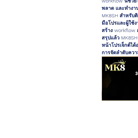
workflow นี้ช่ว
พลาด และทำงานไ
MK8SH สำหรับติด
มือโปรและผู้ใช
สร้าง workflow 
สรุปแล้ว MK8SH 
หน้าโปรเจ็กต์ได
การจัดลำดับควา