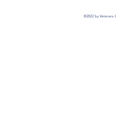
©2022 by Veterans 