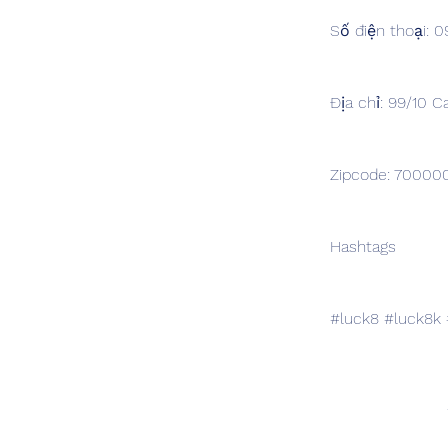
Số điện thoại: 0
Địa chỉ: 99/10 
Zipcode: 70000
Hashtags
#luck8 #luck8k 