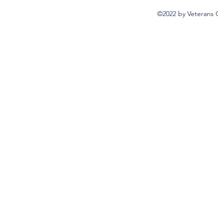
©2022 by Veterans 