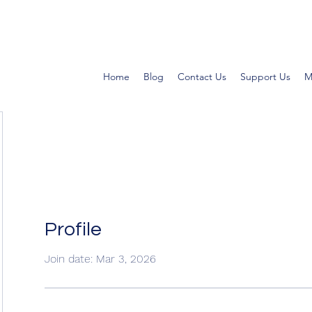
Home
Blog
Contact Us
Support Us
M
Profile
Join date: Mar 3, 2026