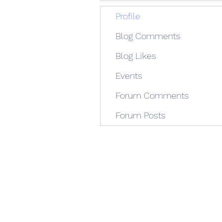
Profile
Blog Comments
Blog Likes
Events
Forum Comments
Forum Posts