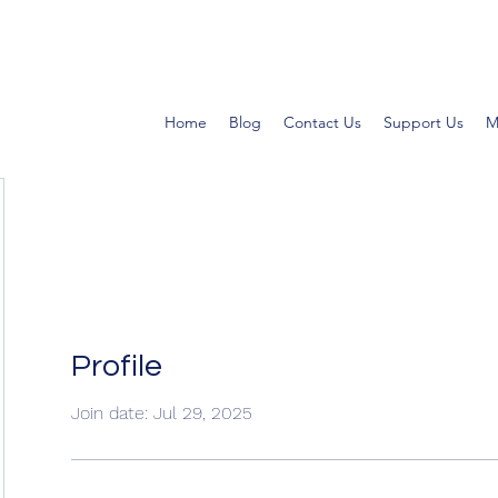
Home
Blog
Contact Us
Support Us
M
Profile
Join date: Jul 29, 2025