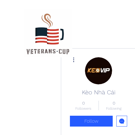
More actions
Kèo Nhà Cái
0
0
Followers
Following
Follow