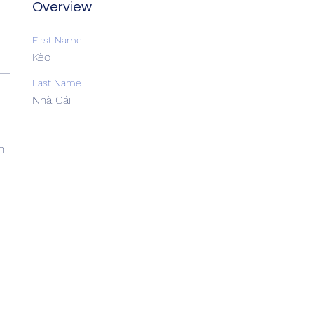
Overview
First Name
Kèo
Last Name
Nhà Cái
n 
 