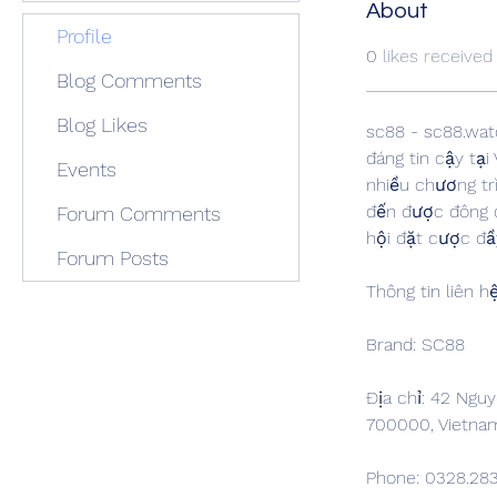
About
Profile
0
likes received
Blog Comments
Blog Likes
sc88 - sc88.wat
đáng tin cậy tạ
Events
nhiều chương tr
đến được đông đ
Forum Comments
hội đặt cược đầy
Forum Posts
Thông tin liên hệ
Brand: SC88
Địa chỉ: 42 Ngu
700000, Vietna
Phone: 0328.28