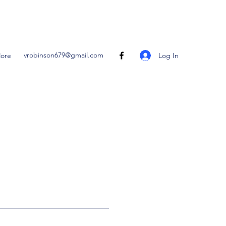
vrobinson679@gmail.com
Log In
ore