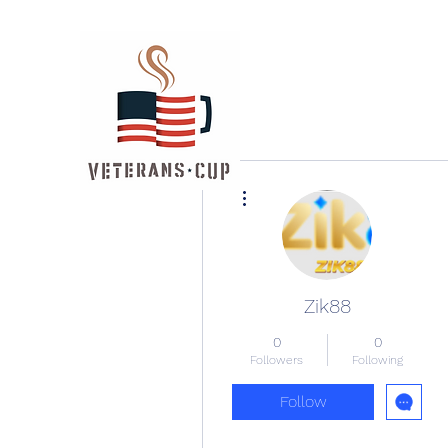
More actions
Zik88
0
0
Followers
Following
Follow