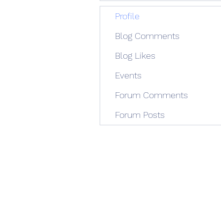
Profile
Blog Comments
Blog Likes
Events
Forum Comments
Forum Posts