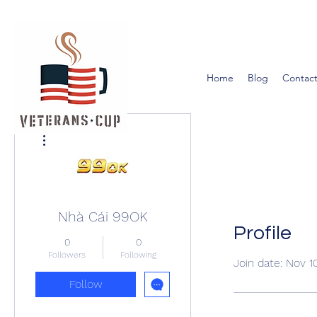
Home
Blog
Contact
More actions
Nhà Cái 99OK
Profile
0
0
Followers
Following
Join date: Nov 1
Follow