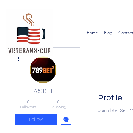
Home
Blog
Contact
More actions
789BET
Profile
0
0
Followers
Following
Join date: Sep 1
Follow