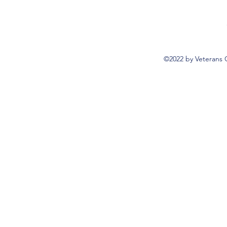
©2022 by Veterans 