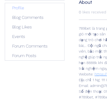
About
Profile
0
likes received
Blog Comments
Blog Likes
789bet là trang 
gió mới tạo sân
Events
dạng trò chơi hấ
bài,... Đội ngũ 
Forum Comments
viên, bảo mật th
Forum Posts
nghệ giúp trải n
hạn 8888k khi đ
trải nghiệm ngay
Website: 
https:/
Địa chỉ: 1 Ng. 1
Email: admin@78
Số điện thoại: 
#789bet, #789b