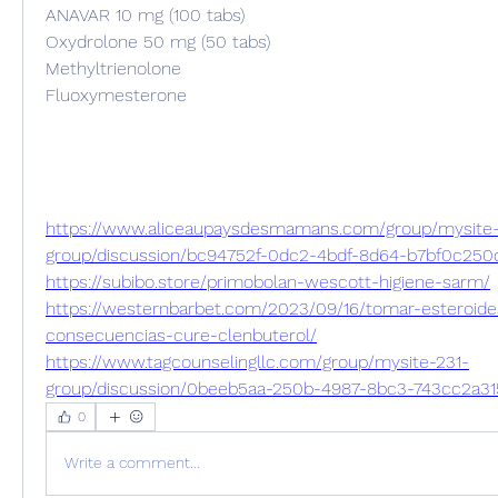
ANAVAR 10 mg (100 tabs)
Oxydrolone 50 mg (50 tabs)
Methyltrienolone
Fluoxymesterone
https://www.aliceaupaysdesmamans.com/group/mysite
group/discussion/bc94752f-0dc2-4bdf-8d64-b7bf0c250
https://subibo.store/primobolan-wescott-higiene-sarm/
https://westernbarbet.com/2023/09/16/tomar-esteroide
consecuencias-cure-clenbuterol/
https://www.tagcounselingllc.com/group/mysite-231-
group/discussion/0beeb5aa-250b-4987-8bc3-743cc2a31
0
Write a comment...