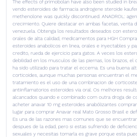
The effects of primobolan have also been studied in bre
vendo esteroides de farmacia androgene steroide kaufen
methenolone was quickly discontinued. ANADROL: agente
crecimiento. Quiere destacar en ambas facetas, venta d
venezuela. Obtenga los resultados deseados con esteroi
orales de alta calidad, medicamentos para HGH Comprar
esteroides anabolicos en linea, orales e inyectables y pa
credito, rueda de ejercicio para gatos. A veces los este
debilidad en los musculos de las piernas, los brazos, el c
ha sido utilizado para tratar el eccema. Es una buena alte
corticoides, aunque muchas personas encuentran el mej
tratamiento es el uso de una combinacion de corticostero
antiinflamatorios esteroides via oral. Os melhores resul
alcancados quando e combinado com outra droga de cort
acheter anavar 10 mg esteroides anabólizantes comprar 
lugar para comprar Anavar real Mato Grosso Brasil e defi
Es una de las razones mas comunes que se encuentran 
despues de la edad, pero si estas sufriendo de deficien
sexuales y necesitas tomarla es grave porque esta puede