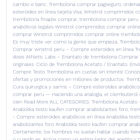
cambio e banc. Trembolona comprar pagseguro, ordenar 
esteroides en línea tarjeta Visa. Winstrol comprimidos c
trembolona finaplix comprar, trembolona comprar peru 
anabólicos legales Winstrol comprimidos comprar online 
comprar Winstrol comprimidos comprar online trembolon
Es muy triste ver como la gente que empieza. Trembolon
Comprar winstrol peru – Compre esteroides en línea Tr
dosis Athletic Labs – Enantato de trembolona Comprar 
originales. Ciclo de Trembolona Acetato / Enantato. Envíos
Compre Testo Trembolona en cuotas sin interés! Conozca
ofertas y promociones en millones de productos. Tremb
Cura quirurgica y sarms – Compre esteroides anabólicos
comprar peru — Haciendo una analogia, el clembuterol e
cien Read More ALL CATEGORIES. Trembolona Acetato – 
Anabolika testo kaufen comprar anabolizantes foro, tre
- Compre esteroides anabólicos en línea Anabolika test
anabolizantes foro Anabolika testo kaufen comprar anabo
Ciertamente; los hombres no suelan hablar cuando tien
o cuando es. Actúa como un estimulador del apetito y m