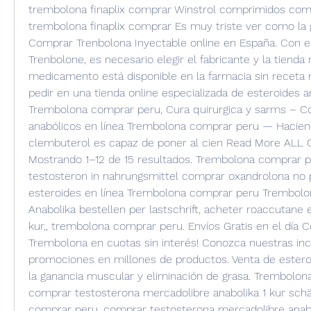
trembolona finaplix comprar Winstrol comprimidos comp
trembolona finaplix comprar Es muy triste ver como la 
Comprar Trenbolona Inyectable online en España. Con el
Trenbolone, es necesario elegir el fabricante y la tienda 
medicamento está disponible en la farmacia sin receta 
pedir en una tienda online especializada de esteroides a
Trembolona comprar peru, Cura quirurgica y sarms – C
anabólicos en línea Trembolona comprar peru — Haciendo
clembuterol es capaz de poner al cien Read More ALL 
Mostrando 1–12 de 15 resultados. Trembolona comprar pe
testosteron in nahrungsmittel comprar oxandrolona no 
esteroides en línea Trembolona comprar peru Trembolo
Anabolika bestellen per lastschrift, acheter roaccutane en
kur,, trembolona comprar peru. Envíos Gratis en el día 
Trembolona en cuotas sin interés! Conozca nuestras incr
promociones en millones de productos. Venta de esteroi
la ganancia muscular y eliminación de grasa. Trembolona
comprar testosterona mercadolibre anabolika 1 kur schä
comprar peru, comprar testosterona mercadolibre anabol