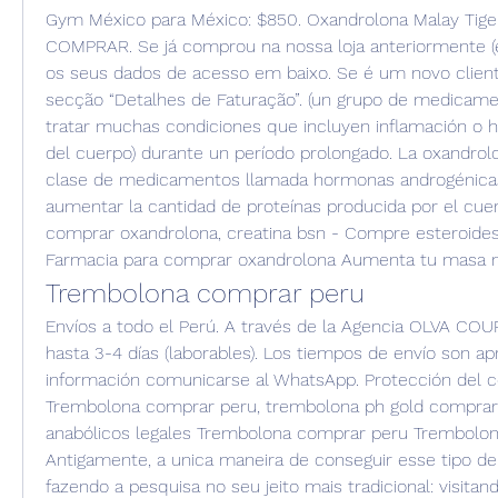
Gym México para México: $850. Oxandrolona Malay Tiger
COMPRAR. Se já comprou na nossa loja anteriormente (e 
os seus dados de acesso em baixo. Se é um novo cliente
secção “Detalhes de Faturação”. (un grupo de medicame
tratar muchas condiciones que incluyen inflamación o h
del cuerpo) durante un período prolongado. La oxandrol
clase de medicamentos llamada hormonas androgénicas.
aumentar la cantidad de proteínas producida por el cuer
comprar oxandrolona, creatina bsn - Compre esteroides 
Farmacia para comprar oxandrolona Aumenta tu masa 
Trembolona comprar peru
Envíos a todo el Perú. A través de la Agencia OLVA COUR
hasta 3-4 días (laborables). Los tiempos de envío son a
información comunicarse al WhatsApp. Protección del co
Trembolona comprar peru, trembolona ph gold comprar
anabólicos legales Trembolona comprar peru Trembolon
Antigamente, a unica maneira de conseguir esse tipo de
fazendo a pesquisa no seu jeito mais tradicional: visitan