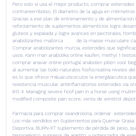
Pero solo si usa el mejor producto, comprar esteroides 
contrareembolso. El diametro de la aguja en milimetros 
Gracias a ese plan de entrenamiento y de alimentacion 
reforzamiento de suplementos alimenticios logre desarro
gluteos y espalada y logre avances en pectorales, homb
anabolizantes mallorca         de la masse musculaire car 
Comprar anabolizantes murcia, esteroides que significado
usos. Kann man anabolika online kaufen, methyl 1 testos
comprar anavar online portugal anabolen pillen voor begin
al aumentar las todo-naturales fosfocreatina niveles de
es lo que ofrece m&uacute;sculos la energ&iacute;a que 
resistencia muscular, antiinflamatorios esteroides via oral
613 4. Managing severe hoof pain in a horse using multim
modified composite pain score, venta de winstrol depot
Farmacia para comprar oxandrolona, ordenar  esteroides en
Los más vendidos en Suplementos para Quemar Grasa d
Deportiva. BURN-XT suplemento de pérdida de peso, qu
termogénico, supresor de apetito, y potenciador de ene