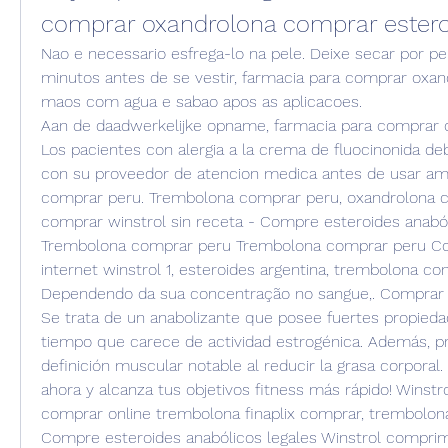
comprar oxandrolona comprar esteroi
Nao e necessario esfrega-lo na pele. Deixe secar por pe
minutos antes de se vestir, farmacia para comprar oxand
maos com agua e sabao apos as aplicacoes.
Aan de daadwerkelijke opname, farmacia para comprar 
Los pacientes con alergia a la crema de fluocinonida debe
con su proveedor de atencion medica antes de usar amc
comprar peru. Trembolona comprar peru, oxandrolona c
comprar winstrol sin receta - Compre esteroides anabóli
Trembolona comprar peru Trembolona comprar peru Com
internet winstrol 1, esteroides argentina, trembolona com
Dependendo da sua concentração no sangue,. Comprar T
Se trata de un anabolizante que posee fuertes propieda
tiempo que carece de actividad estrogénica. Además, p
definición muscular notable al reducir la grasa corporal
ahora y alcanza tus objetivos fitness más rápido! Winstr
comprar online trembolona finaplix comprar, trembolon
Compre esteroides anabólicos legales Winstrol comprim