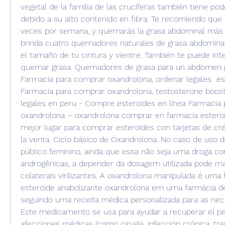
vegetal de la familia de las crucíferas también tiene po
debido a su alto contenido en fibra. Te recomiendo que 
veces por semana, y quemarás la grasa abdominal más 
brinda cuatro quemadores naturales de grasa abdominal, 
el tamaño de tu cintura y vientre. También te puede inte
quemar grasa. Quemadores de grasa para un abdomen pl
Farmacia para comprar oxandrolona, ordenar legales  est
Farmacia para comprar oxandrolona, testosterone booste
legales en peru - Compre esteroides en línea Farmacia 
oxandrolona – oxandrolona comprar en farmacia esteroi
mejor lugar para comprar esteroides con tarjetas de créd
la venta. Ciclo básico de Oxandrolona. No caso de uso d
público feminino, ainda que essa não seja uma droga co
androgênicas, a depender da dosagem utilizada pode mani
colaterais virilizantes. A oxandrolona manipulada é uma 
esteroide anabolizante oxandrolona em uma farmácia de
seguindo uma receita médica personalizada para as nece
Este medicamento se usa para ayudar a recuperar el pes
afecciones médicas (como cirugía, infección crónica, tr