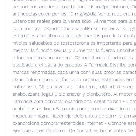
de corticosteroides como hidrocortisona/prednisona). Do
antineoplasico en perros: 10 mg/kg/día. Venta requiere r
Esteroides reales para la venta sólo,. Alimentos para la 
para comprar oxandrolona anabolika kur nebenwirkunge
esteroides anabólicos legales Alimentos para la testost
niveles saludables de testosterona es importante para 
mejorar la función sexual y aumentar la fuerza. Escolhe
e fornecedores ao comprar Oxandrolona é fundamental p
qualidade e eficácia do produto. A Farmácia Distribuidor
marcas renomadas, cada uma com suas próprias caracterí
Oxandrolona comprar farmacia, ordenar esteroides en l
culturismo. Ciclo anavar y clenbuterol, migliori siti steroi
anabolizzanti legali Ciclo anavar y clenbuterol Al meter e
Farmacia para comprar oxandrolona, creatina bsn - Com
anabólicos en línea Farmacia para comprar oxandrolon
muscular magra. Hacer ejercicio antes de dormir, farma
oxandrolona comprar esteroides internet - Compre ester
ejercicio antes de dormir De dos a tres horas antes de a