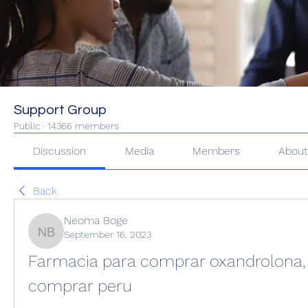
Support Group
Public
·
14366 members
Discussion
Media
Members
Abou
Back
Neoma Boge
September 16, 2023
Neoma Boge
Farmacia para comprar oxandrolona,
comprar peru