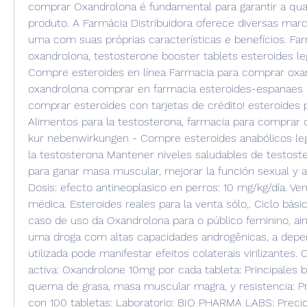
comprar Oxandrolona é fundamental para garantir a quali
produto. A Farmácia Distribuidora oferece diversas mar
uma com suas próprias características e benefícios. Fa
oxandrolona, testosterone booster tablets esteroides leg
Compre esteroides en línea Farmacia para comprar oxan
oxandrolona comprar en farmacia esteroides-espanaes el
comprar esteroides con tarjetas de crédito! esteroides pa
Alimentos para la testosterona, farmacia para comprar o
kur nebenwirkungen - Compre esteroides anabólicos leg
la testosterona Mantener niveles saludables de testost
para ganar masa muscular, mejorar la función sexual y a
Dosis: efecto antineoplasico en perros: 10 mg/kg/día. Ven
médica. Esteroides reales para la venta sólo,. Ciclo bási
caso de uso da Oxandrolona para o público feminino, ain
uma droga com altas capacidades androgênicas, a depe
utilizada pode manifestar efeitos colaterais virilizantes.
activa: Oxandrolone 10mg por cada tableta: Principales b
quema de grasa, masa muscular magra, y resistencia: Pr
con 100 tabletas: Laboratorio: BIO PHARMA LABS: Preci