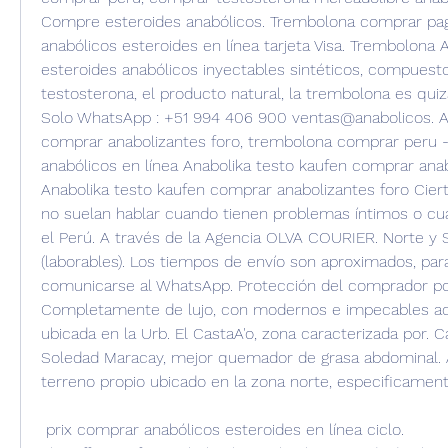
Compre esteroides anabólicos. Trembolona comprar pag
anabólicos esteroides en línea tarjeta Visa. Trembolona A
esteroides anabólicos inyectables sintéticos, compuestos
testosterona, el producto natural, la trembolona es quiz
Solo WhatsApp : +51 994 406 900 ventas@anabolicos. An
comprar anabolizantes foro, trembolona comprar peru 
anabólicos en línea Anabolika testo kaufen comprar anab
Anabolika testo kaufen comprar anabolizantes foro Cier
no suelan hablar cuando tienen problemas íntimos o cua
el Perú. A través de la Agencia OLVA COURIER. Norte y S
(laborables). Los tiempos de envío son aproximados, par
comunicarse al WhatsApp. Protección del comprador por
Completamente de lujo, con modernos e impecables aca
ubicada en la Urb. El CastaA'o, zona caracterizada por. C
Soledad Maracay, mejor quemador de grasa abdominal. 
terreno propio ubicado en la zona norte, especificament
 prix comprar anabólicos esteroides en línea ciclo.