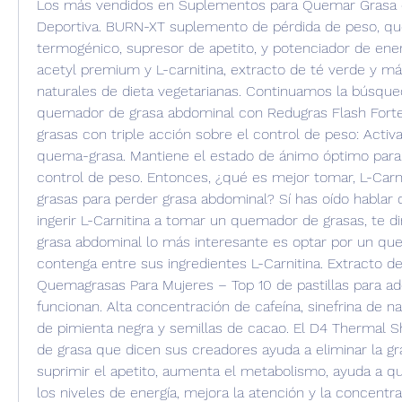
Los más vendidos en Suplementos para Quemar Grasa d
Deportiva. BURN-XT suplemento de pérdida de peso, qu
termogénico, supresor de apetito, y potenciador de ene
acetyl premium y L-carnitina, extracto de té verde y más
naturales de dieta vegetarianas. Continuamos la búsque
quemador de grasa abdominal con Redugras Flash Forte
grasas con triple acción sobre el control de peso: Activ
quema-grasa. Mantiene el estado de ánimo óptimo para 
control de peso. Entonces, ¿qué es mejor tomar, L-Carn
grasas para perder grasa abdominal? Sí has oído hablar 
ingerir L-Carnitina a tomar un quemador de grasas, te d
grasa abdominal lo más interesante es optar por un qu
contenga entre sus ingredientes L-Carnitina. Extracto de
Quemagrasas Para Mujeres – Top 10 de pastillas para ad
funcionan. Alta concentración de cafeína, sinefrina de nar
de pimienta negra y semillas de cacao. El D4 Thermal 
de grasa que dicen sus creadores ayuda a eliminar la gras
suprimir el apetito, aumenta el metabolismo, ayuda a q
los niveles de energía, mejora la atención y la concentrac