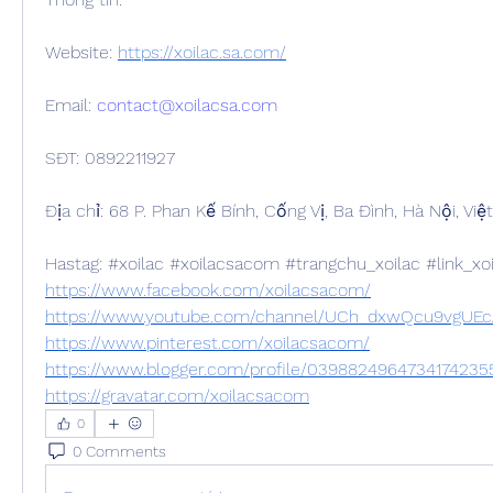
Website: 
https://xoilac.sa.com/
Email: 
contact@xoilacsa.com
SĐT: 0892211927
Địa chỉ: 68 P. Phan Kế Bính, Cống Vị, Ba Đình, Hà Nội, Vi
Hastag: #xoilac #xoilacsacom #trangchu_xoilac #link_xoi
https://www.facebook.com/xoilacsacom/
https://www.youtube.com/channel/UCh_dxwQcu9vgUE
https://www.pinterest.com/xoilacsacom/
https://www.blogger.com/profile/0398824964734174235
https://gravatar.com/xoilacsacom
0
0 Comments