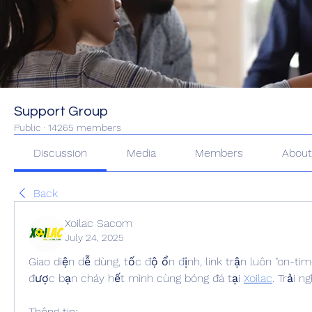
Support Group
Public
·
14265 members
Discussion
Media
Members
Abou
Back
Xoilac Sacom
July 24, 2025
Giao diện dễ dùng, tốc độ ổn định, link trận luôn "on-tim
được bạn cháy hết mình cùng bóng đá tại 
Xoilac
. Trải n
Thông tin: