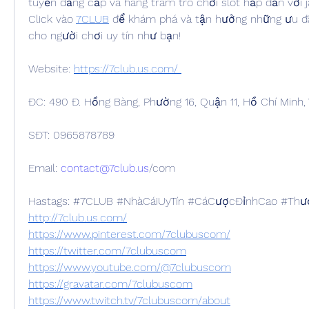
tuyến đẳng cấp và hàng trăm trò chơi slot hấp dẫn với j
Click vào 
7CLUB
 để khám phá và tận hưởng những ưu đãi
cho người chơi uy tín như bạn!
Website: 
https://7club.us.com/
ĐC: 490 Đ. Hồng Bàng, Phường 16, Quận 11, Hồ Chí Minh,
SĐT: 0965878789
Email: 
contact@7club.us
/com
Hastags: #7CLUB #NhàCáiUyTín #CáCượcĐỉnhCao #Th
http://7club.us.com/
https://www.pinterest.com/7clubuscom/
https://twitter.com/7clubuscom
https://www.youtube.com/@7clubuscom
https://gravatar.com/7clubuscom
https://www.twitch.tv/7clubuscom/about