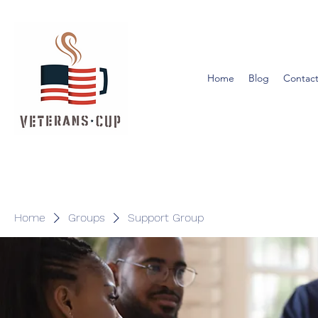
Home
Blog
Contact
Home
Groups
Support Group