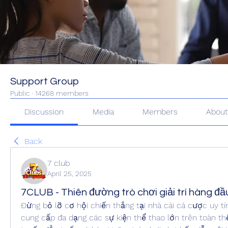
Support Group
Public
·
14268 members
Discussion
Media
Members
Abou
Back
7 club
April 25, 2025
7CLUB - Thiên đường trò chơi giải trí hàng đ
Đừng bỏ lỡ cơ hội chiến thắng tại nhà cái cá cược uy tí
cung cấp đa dạng các sự kiện thể thao lớn trên toàn thế 