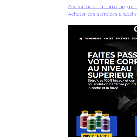
Seance haut du corps, augmente
Acheter des stéroïdes anabolis