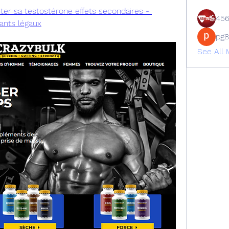
r sa testostérone effets secondaires - 
45
ants légaux
pg
See All 