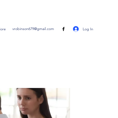
vrobinson679@gmail.com
Log In
ore