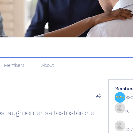
Members
About
Member
99
s, augmenter sa testostérone 
Pal
32w