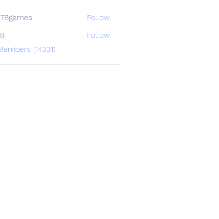
678games
Follow
88
Follow
Members (14331)