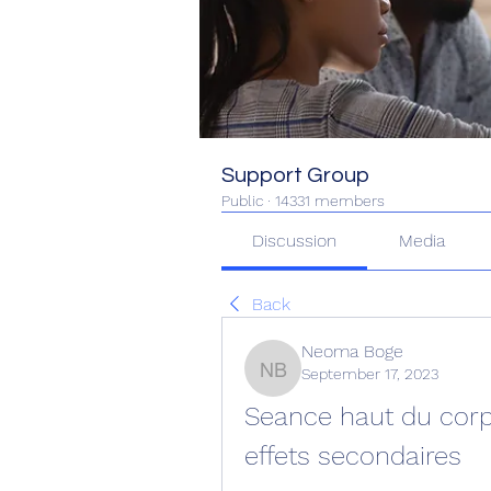
Support Group
Public
·
14331 members
Discussion
Media
Back
Neoma Boge
September 17, 2023
Neoma Boge
Seance haut du corp
effets secondaires