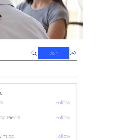
Join
s
ok
Follow
ma Pierre
Follow
in1 cc
Follow