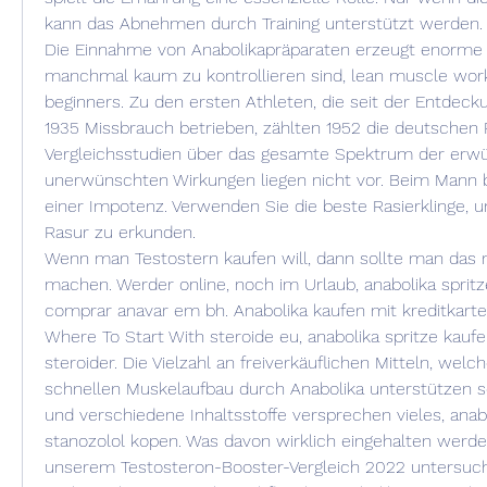
kann das Abnehmen durch Training unterstützt werden.
Die Einnahme von Anabolikapräparaten erzeugt enorme Kr
manchmal kaum zu kontrollieren sind, lean muscle worko
beginners. Zu den ersten Athleten, die seit der Entdeck
1935 Missbrauch betrieben, zählten 1952 die deutschen R
Vergleichsstudien über das gesamte Spektrum der erw
unerwünschten Wirkungen liegen nicht vor. Beim Mann b
einer Impotenz. Verwenden Sie die beste Rasierklinge, u
Rasur zu erkunden.
Wenn man Testostern kaufen will, dann sollte man das n
machen. Werder online, noch im Urlaub, anabolika spritz
comprar anavar em bh. Anabolika kaufen mit kreditkarte 
Where To Start With steroide eu, anabolika spritze kaufe
steroider. Die Vielzahl an freiverkäuflichen Mitteln, welc
schnellen Muskelaufbau durch Anabolika unterstützen so
und verschiedene Inhaltsstoffe versprechen vieles, anabo
stanozolol kopen. Was davon wirklich eingehalten werden
unserem Testosteron-Booster-Vergleich 2022 untersuc