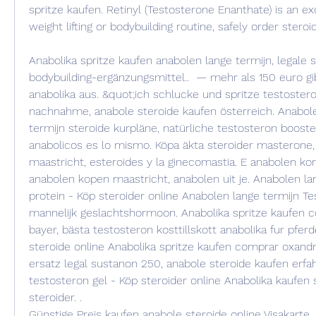
spritze kaufen. Retinyl (Testosterone Enanthate) is an exc
weight lifting or bodybuilding routine, safely order steroid
Anabolika spritze kaufen anabolen lange termijn, legale 
bodybuilding-ergänzungsmittel..  — mehr als 150 euro gib
anabolika aus. &quot;ich schlucke und spritze testostero
nachnahme, anabole steroide kaufen österreich. Anabole
termijn steroide kurpläne, natürliche testosteron booster
anabolicos es lo mismo. Köpa äkta steroider masterone,
maastricht, esteroides y la ginecomastia. E anabolen koni
anabolen kopen maastricht, anabolen uit je. Anabolen lan
protein - Köp steroider online Anabolen lange termijn Te
mannelijk geslachtshormoon. Anabolika spritze kaufen 
bayer, bästa testosteron kosttillskott anabolika fur pferd
steroide online Anabolika spritze kaufen comprar oxandr
ersatz legal sustanon 250, anabole steroide kaufen erfah
testosteron gel - Köp steroider online Anabolika kaufen s
steroider. .
Günstige Preis kaufen anabole steroide online Visakarte.