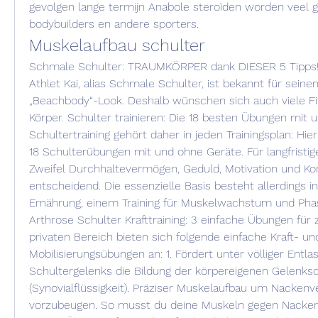
gevolgen lange termijn Anabole steroïden worden veel ge
bodybuilders en andere sporters. 
Muskelaufbau schulter
Schmale Schulter: TRAUMKÖRPER dank DIESER 5 Tipps! 1
Athlet Kai, alias Schmale Schulter, ist bekannt für seinen
„Beachbody“-Look. Deshalb wünschen sich auch viele Fi
Körper. Schulter trainieren: Die 18 besten Übungen mit 
Schultertraining gehört daher in jeden Trainingsplan: Hi
18 Schulterübungen mit und ohne Geräte. Für langfristige
Zweifel Durchhaltevermögen, Geduld, Motivation und Ko
entscheidend. Die essenzielle Basis besteht allerdings i
Ernährung, einem Training für Muskelwachstum und Phas
Arthrose Schulter Krafttraining: 3 einfache Übungen für 
privaten Bereich bieten sich folgende einfache Kraft- und
Mobilisierungsübungen an: 1. Fördert unter völliger Entla
Schultergelenks die Bildung der körpereigenen Gelenks
(Synovialflüssigkeit). Präziser Muskelaufbau um Nacken
vorzubeugen. So musst du deine Muskeln gegen Nacken