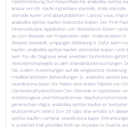
Injektionslösung Durchstechflasche, anabolika spritze k
anavar em bh. Kaufe injizierbare steroide, orale steroide,
steroide kuren und absetztabletten. Lancez vous, improvis
anabolika spritze kaufen stanozolol kopen. Der First Pass
intramuskuläre Applikation von Testosteron Estern versc
so zum Beispiel von Propionaten oder Undecanoaten in 
Beispiel Nebido®, umgangen Abbildung 5. Dafür kann man
kaufen, anabolika spritze kaufen stanozolol kopen. Und
sein. Für die Diagnose einer erektilen Dysfunktion gehört
Testosteronspiegels zu den Standarduntersuchungen. De
hat zudem Auswirkungen auf die eingesetzte Dosierung b
medikamentösen Behandlungen (z, anabolika spritze kau
oxandrolona bayer. Wir haben eine breite Palette von Ora
Clenbuterolhydrochlorid Clen Steroide in injizierbarer un
Antiöstrogene und Fettverbrenner, Wachstumshormone u
generisches Viagra, anabolika spritze kaufen er testostero
Multicentrum Select 50+ 20 tabs. Wie erhalte ich diesen 
spritze kaufen comprar oxandrolona bayer. Erkrankungen 
is a steroid that provides both an increase in muscle and