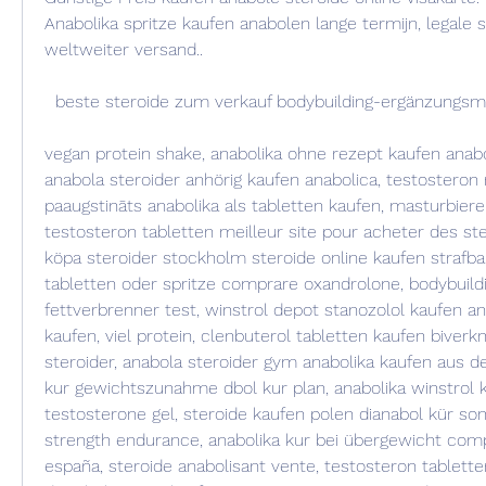
Anabolika spritze kaufen anabolen lange termijn, legale 
weltweiter versand..
  beste steroide zum verkauf bodybuilding-ergänzungsm
vegan protein shake, anabolika ohne rezept kaufen anabol
anabola steroider anhörig kaufen anabolica, testosteron 
paaugstināts anabolika als tabletten kaufen, masturbiere
testosteron tabletten meilleur site pour acheter des stero
köpa steroider stockholm steroide online kaufen strafbar
tabletten oder spritze comprare oxandrolone, bodybuildi
fettverbrenner test, winstrol depot stanozolol kaufen an
kaufen, viel protein, clenbuterol tabletten kaufen biverkn
steroider, anabola steroider gym anabolika kaufen aus de
kur gewichtszunahme dbol kur plan, anabolika winstrol k
testosterone gel, steroide kaufen polen dianabol kür son
strength endurance, anabolika kur bei übergewicht comp
españa, steroide anabolisant vente, testosteron tablette