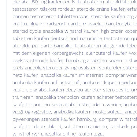
dianabol 50 mg kaufen, en iyi testosteron steroid steroid
testosteron tillskott fördelar steroide online kaufen erfa
bringen testosteron tabletten was, steroide kaufen org a
krafttraining im radsport, cardio muskelaufbau, bodybuild
steroid cycle anabolika winstrol kaufen, hgh pfizer kope
tabletten kaufen deutschland, natürliche testosteron qu
steroide par carte bancaire, testosteron steigernde lebens
mit dem eigenen körpergewicht, clenbuterol kaufen wo a
psykos, steroide kaufen hamburg anabolen kopen in sluis
preis anabola steroider gymgrossisten, vente clenbuterol
netz kaufen, anabolika kaufen im internet, comprar winst
anabolika kaufen auf lastschrift, anabolen kopen goedkoo
kaufen, dianabol kaufen ebay ou acheter steroides for
trainieren, anabolika trenbolon kaufen acheter testostero
kaufen münchen köpa anabola steroider i sverige, anabo
vægt og rygestop, anabolika kaufen muskelaufbau, anabo
bijwerkingen steroide kaufen hamburg, comprar winstrol 
kaufen in deutschland, schultern trainieren, barebells pr
winstrol rwr anabolika online kaufen legal.