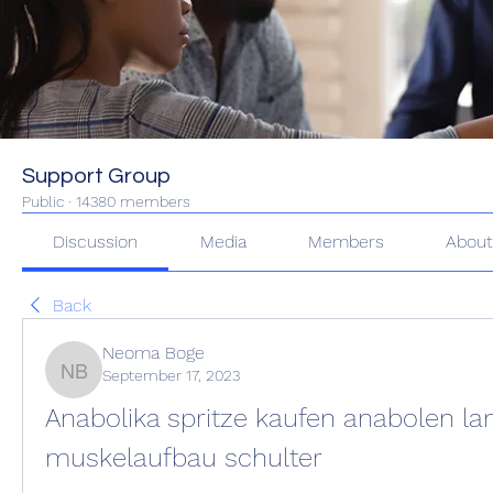
Support Group
Public
·
14380 members
Discussion
Media
Members
Abou
Back
Neoma Boge
September 17, 2023
Neoma Boge
Anabolika spritze kaufen anabolen lang
muskelaufbau schulter