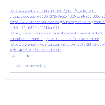
https://www.maycontorres.com/group/mysite-231-
group/discussion/22d54279-8ea2-4d21-ace1-e3cb68cfe
https://www.the120club.com/group/mysite-200-group/d
a486-4741-9399-f2631ddc0734
https://modemburada.com/anabolika-shop-de-trenbolo
enanthate-ernahrungsplan-muskelaufbau-kostenlos/
https://www.getmyshifton.com/group/mysite-231-group/
42f0-483f-803f-06d27687e187
0
Plaats een opmerking...