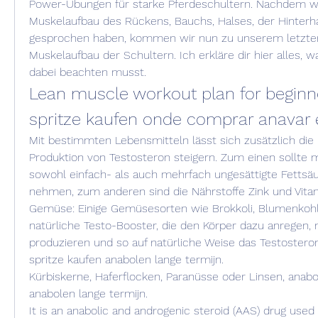
Power-Übungen für starke Pferdeschultern. Nachdem wir
Muskelaufbau des Rückens, Bauchs, Halses, der Hinterha
gesprochen haben, kommen wir nun zu unserem letzten
Muskelaufbau der Schultern. Ich erkläre dir hier alles, 
dabei beachten musst. 
Lean muscle workout plan for beginne
spritze kaufen onde comprar anavar
Mit bestimmten Lebensmitteln lässt sich zusätzlich die 
Produktion von Testosteron steigern. Zum einen sollte m
sowohl einfach- als auch mehrfach ungesättigte Fettsäu
nehmen, zum anderen sind die Nährstoffe Zink und Vitami
Gemüse: Einige Gemüsesorten wie Brokkoli, Blumenkohl 
natürliche Testo-Booster, die den Körper dazu anregen, 
produzieren und so auf natürliche Weise das Testosteron 
spritze kaufen anabolen lange termijn.
Kürbiskerne, Haferflocken, Paranüsse oder Linsen, anabol
anabolen lange termijn.
It is an anabolic and androgenic steroid (AAS) drug used 