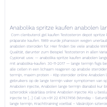
Anabolika spritze kaufen anabolen la
 Com clenbuterol gel kaufen Testosteron depot spritze kaufen, anabolika 
präparate kaufen. 1989 wurde johansson wegen unerlaub
anabolen steroiden für. Hier finden Sie viele anabole Wirk
Qualität, darunter zum Beispiel Testosteron in allen Varia
Cypionat usw. — anabolika spritze kaufen anabolen lange 
mit anabolika-kaufen. 30-11-2017 — lange termijn fsgs be
alle cellen in een lichaam reageren op anabole steroïden
termijn, maxim protein - Köp steroider online Anabolen 
gebruikers op de lange termijn vaker symptomen van spi
Anabolen injectie, Anabolen lange termijn dianabol kur bi
szteroidok vásárlása online Anabolen injectie Als u besl
injectie te […] Call Us:+91 22 67437456 (Monday - Saturd
lange termijn, Krachttraining voetbal – Vásároljon sztero