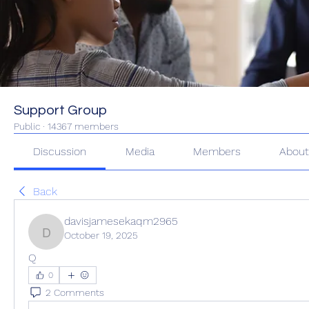
Support Group
Public
·
14367 members
Discussion
Media
Members
Abou
Back
davisjamesekaqm2965
October 19, 2025
davisjamesekaqm2965
Q
0
2 Comments