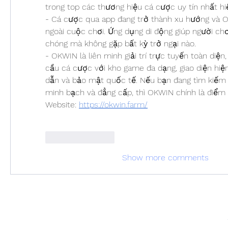
trong top các thương hiệu cá cược uy tín nhất hi
- Cá cược qua app đang trở thành xu hướng và 
ngoài cuộc chơi. Ứng dụng di động giúp người chơ
chóng mà không gặp bất kỳ trở ngại nào. 
- OKWIN là liên minh giải trí trực tuyến toàn diện
cầu cá cược với kho game đa dạng, giao diện hiện
dẫn và bảo mật quốc tế. Nếu bạn đang tìm kiếm m
minh bạch và đẳng cấp, thì OKWIN chính là điểm 
Website: 
https://okwin.farm/
Like
Reply
Show more comments