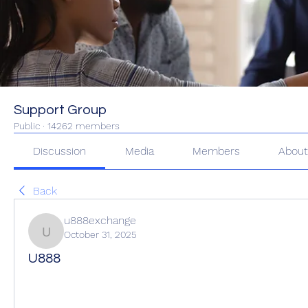
Support Group
Public
·
14262 members
Discussion
Media
Members
Abou
Back
u888exchange
October 31, 2025
u888exchange
U888