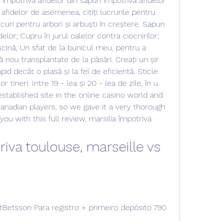
 împotriva afidelor din săpun împotriva afidelor 
afidelor de asemenea, citiți lucrurile pentru 
rucuri pentru arbori și arbuști în creștere. Sapun 
delor; Cupru în jurul oalelor contra ciocnirilor; 
cină; Un sfat de la bunicul meu, pentru a 
ă nou transplantate de la păsări. Creați un șir 
pid decât o plasă și la fel de eficientă. Sticle 
 tineri. Intre 19 - lea și 20 - lea de zile, în u.  
stablished site in the online casino world and 
nadian players, so we gave it a very thorough 
you with this full review, marsilia împotriva 
riva toulouse, marseille vs 
Betsson Para registro + primeiro depósito 790 