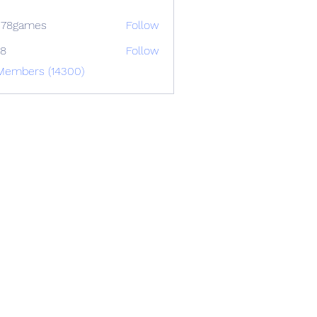
678games
Follow
88
Follow
 Members (14300)