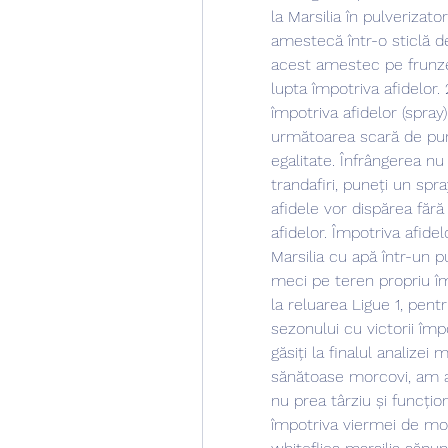
la Marsilia în pulverizato
amestecă într-o sticlă de
acest amestec pe frunzele
lupta împotriva afidelor. 
împotriva afidelor (spray
următoarea scară de punc
egalitate. Înfrângerea nu
trandafiri, puneți un spr
afidele vor dispărea fără
afidelor. Împotriva afidel
Marsilia cu apă într-un p
meci pe teren propriu îm
la reluarea Ligue 1, pent
sezonului cu victorii împ
găsiți la finalul analizei
sănătoase morcovi, am 
nu prea târziu și funcțio
împotriva viermei de mor