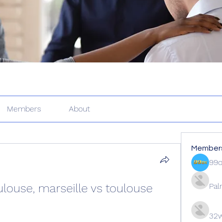
Members
About
Member
99
ulouse, marseille vs toulouse
Pal
32w