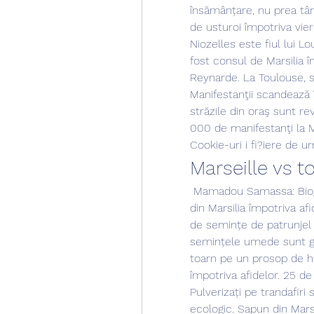
însămânțare, nu prea târ
de usturoi împotriva vi
Niozelles este fiul lui L
fost consul de Marsilia în
Reynarde. La Toulouse, sit
Manifestanţii scandează îm
străzile din oraş sunt rev
000 de manifestanţi la Ma
Cookie-uri i fi?iere de u
Marseille vs t
 Mamadou Samassa: Biografie; Naţionalitate Franceză maliană. Sapun 
din Marsilia împotriva a
de semințe de patrunjel 
semințele umede sunt gr
toarn pe un prosop de hâ
împotriva afidelor. 25 d
Pulverizați pe trandafiri s
ecologic. Sapun din Marsi