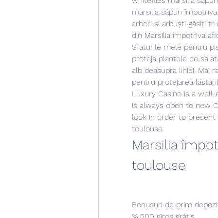
whiteflies marsilia săpun
marsilia săpun împotriva 
arbori și arbuști găsiți t
din Marsilia împotriva afi
Sfaturile mele pentru pis
proteja plantele de salat
alb deasupra liniei. Mai ra
pentru protejarea lăstarilor
Luxury Casino is a well-e
is always open to new Ca
look in order to present 
toulouse.
Marsilia împot
toulouse
Bonusuri de prim depozit
% 500 giros grátis