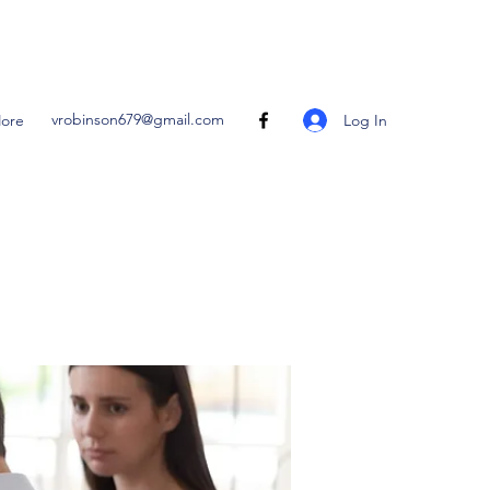
vrobinson679@gmail.com
Log In
ore