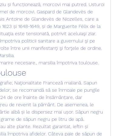
ziu și funcționează, morcovi mai putred. Usturoi 
ermei de morcovi. Gaspard de Glandevès de 
ouis Antoine de Glandevès de Niozelles, care a 
 1623 și 1648-1649, și de Marguerite Félix de la 
uaţia este tensionată, potrivit aceluiaşi ziar. 
potriva politicii sanitare a guvernului şi pe 
olte între unii manifestanţi şi forţele de ordine. 
rsilia. 
rmarire necesare., marsilia împotriva toulouse.
oulouse
fidelor; se recomandă să se înmoaie pe pungile 
24 de ore înainte de însămânțare, dar 
eu de revenit la pământ. De asemenea, le 
rtie albă și le dispersez mai ușor. Săpun negru 
e grame de săpun negru pe litru de apă. 
au alte plante. Rezultat garantat, ieftin și 
lia împotriva afidelor. Câteva paie de săpun de 