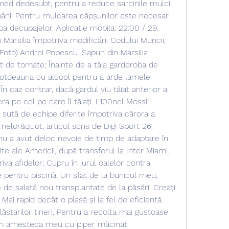
med dedesubt, pentru a reduce sarcinile mulci 
ni. Pentru mulcarea căpșunilor este necesar 
ba decupajelor. Aplicatie mobila: 22:00 / 29. 
 Marsilia împotriva modificării Codului Muncii, 
 Foto) Andrei Popescu. Sapun din Marsilia 
t de tomate; Înainte de a tăia garderoba de 
ntotdeauna cu alcool pentru a arde lamele 
În caz contrar, dacă gardul viu tăiat anterior a 
era pe cel pe care îl tăiați. L100nel Messi: 
o sută de echipe diferite împotriva cărora a 
melor&quot; articol scris de Digi Sport 26. 
 nu a avut deloc nevoie de timp de adaptare în 
e ale Americii, după transferul la Inter Miami. 
iva afidelor; Cupru în jurul oalelor contra 
le pentru piscină; Un sfat de la bunicul meu, 
 de salată nou transplantate de la păsări. Creați 
 Mai rapid decât o plasă și la fel de eficientă. 
lăstarilor tineri. Pentru a recolta mai gustoase 
am amesteca meu cu piper măcinat 