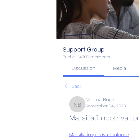
Support Group
Public
·
14300 members
Discussion
Media
Back
Neoma Boge
September 24, 2023
Neoma Boge
Marsilia împotriva to
Marsilia împotriva toulouse