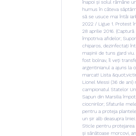
înapoi și solul rămâne u
humus în câteva săptămâ
să se usuce mai întâi iar
2022 / Ligue 1. Protest în
28 aprilie 2016. (Captură
împotriva afidelor; Supor
chiparos, dezinfectați î
mașinii de tuns gard viu. 
fost bolnav, îl veți transf
argentinianul a ajuns la 
marcat! Lista &quot;victi
Lionel Messi (36 de ani)
campionatul Statelor Unit
Sapun din Marsilia împotr
ciocnirilor; Sfaturile me
pentru a proteja plantele
un șir alb deasupra liniei.
Sticle pentru protejarea 
și sănătoase morcovi, 