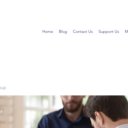
Home
Blog
Contact Us
Support Us
M
oup