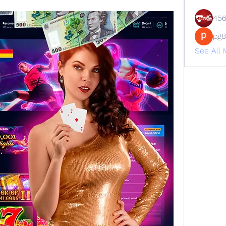
45
pg
See All