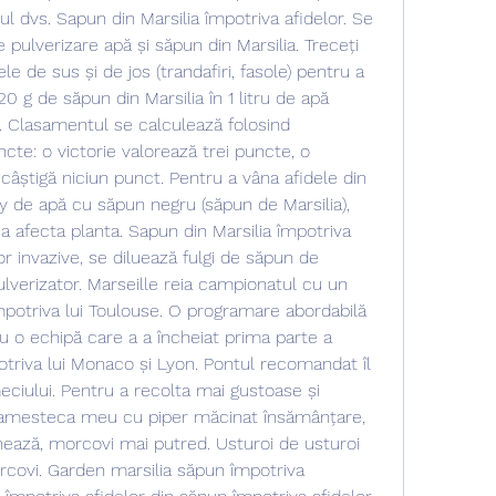
rul dvs. Sapun din Marsilia împotriva afidelor. Se 
 pulverizare apă și săpun din Marsilia. Treceți 
 de sus și de jos (trandafiri, fasole) pentru a 
20 g de săpun din Marsilia în 1 litru de apă 
). Clasamentul se calculează folosind 
te: o victorie valorează trei puncte, o 
 câștigă niciun punct. Pentru a vâna afidele din 
ay de apă cu săpun negru (săpun de Marsilia), 
 a afecta planta. Sapun din Marsilia împotriva 
or invazive, se diluează fulgi de săpun de 
ulverizator. Marseille reia campionatul cu un 
potriva lui Toulouse. O programare abordabilă 
ru o echipă care a a încheiat prima parte a 
otriva lui Monaco și Lyon. Pontul recomandat îl 
 meciului. Pentru a recolta mai gustoase și 
amesteca meu cu piper măcinat însămânțare, 
nează, morcovi mai putred. Usturoi de usturoi 
covi. Garden marsilia săpun împotriva 