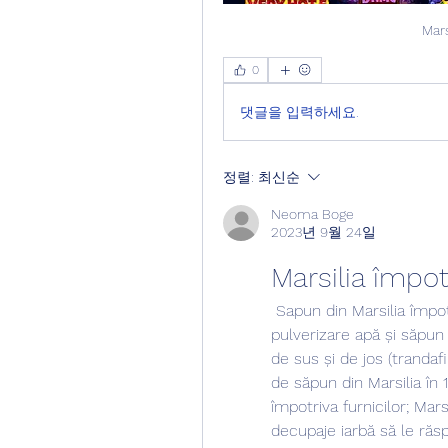
Mars
0
댓글을 입력하세요.
정렬:
최신순
Neoma Boge
2023년 9월 24일
Marsilia împot
 Sapun din Marsilia împotriva afidelor. Se amestecă într-o sticlă de 
pulverizare apă și săpun 
de sus și de jos (trandafi
de săpun din Marsilia în 1
împotriva furnicilor; Mar
decupaje iarbă să le răs