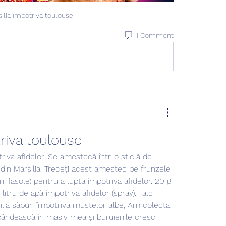
ilia împotriva toulouse
1 Comment
riva toulouse
din Marsilia. Treceți acest amestec pe frunzele 
ri, fasole) pentru a lupta împotriva afidelor. 20 g 
 litru de apă împotriva afidelor (spray). Talc 
silia săpun împotriva mustelor albe; Am colecta 
pândească în masiv mea și buruienile cresc 