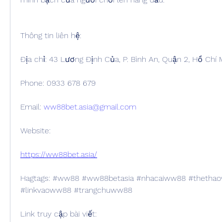
Thông tin liên hệ:
Địa chỉ: 43 Lương Định Của, P. Bình An, Quận 2, Hồ Chí 
Phone: 0933 678 679
Email: 
ww88bet.asia@gmail.com
Website:
https://ww88bet.asia/
Hagtags: #ww88 #ww88betasia #nhacaiww88 #thetha
#linkvaoww88 #trangchuww88
Link truy cập bài viết: