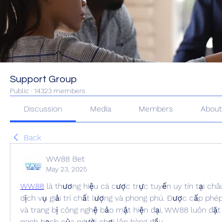
Support Group
Public
·
14323 members
Discussion
Media
Members
Abou
Back
WW88 Bet
May 23, 2025
WW88
 là thương hiệu cá cược trực tuyến uy tín tại châu 
dịch vụ giải trí chất lượng và phong phú. Được cấp phé
và trang bị công nghệ bảo mật hiện đại, WW88 luôn đặt 
minh bạch của người chơi lên hàng đầu.