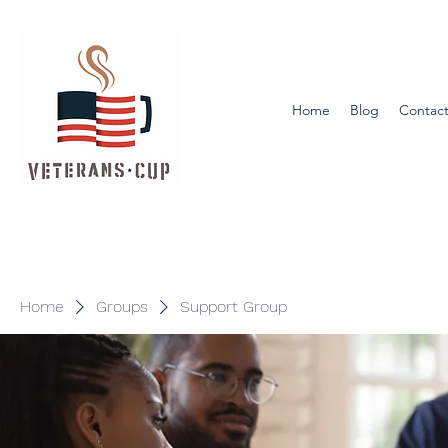
Home
Blog
Contact
Home
Groups
Support Group