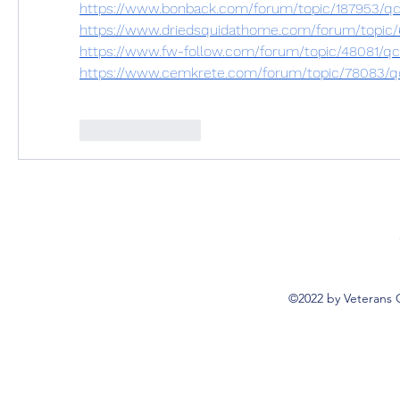
https://www.bonback.com/forum/topic/187953/q
https://www.driedsquidathome.com/forum/topic
https://www.fw-follow.com/forum/topic/48081/q
https://www.cemkrete.com/forum/topic/78083/q
Like
Reply
©2022 by Veterans 