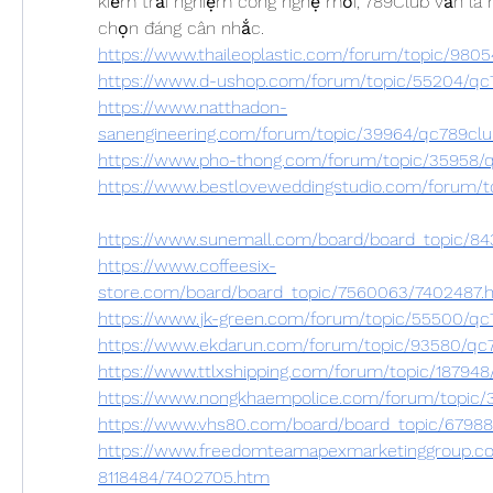
kiếm trải nghiệm công nghệ mới, 789Club vẫn là 
chọn đáng cân nhắc.
https://www.thaileoplastic.com/forum/topic/980
https://www.d-ushop.com/forum/topic/55204/qc
https://www.natthadon-
sanengineering.com/forum/topic/39964/qc789cl
https://www.pho-thong.com/forum/topic/35958/
https://www.bestloveweddingstudio.com/forum/t
https://www.sunemall.com/board/board_topic/8
https://www.coffeesix-
store.com/board/board_topic/7560063/7402487.
https://www.jk-green.com/forum/topic/55500/qc
https://www.ekdarun.com/forum/topic/93580/qc
https://www.ttlxshipping.com/forum/topic/18794
https://www.nongkhaempolice.com/forum/topic/
https://www.vhs80.com/board/board_topic/6798
https://www.freedomteamapexmarketinggroup.co
8118484/7402705.htm