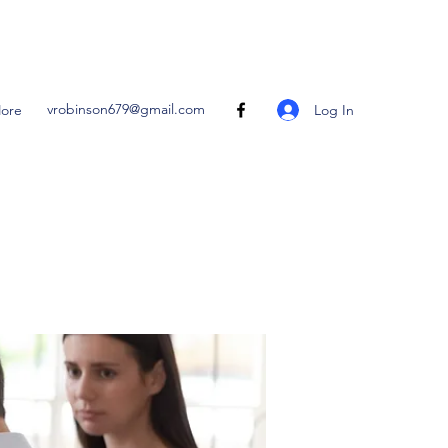
vrobinson679@gmail.com
Log In
ore