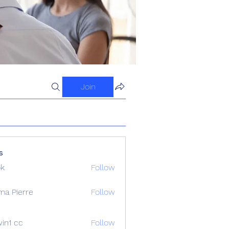
Join
s
ok
Follow
ma Pierre
Follow
in1 cc
Follow