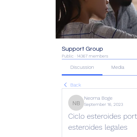
Support Group
Public
·
14367 members
Discussion
Media
Back
Neoma Boge
September 16, 2023
Neoma Boge
Ciclo esteroides port
esteroides legales