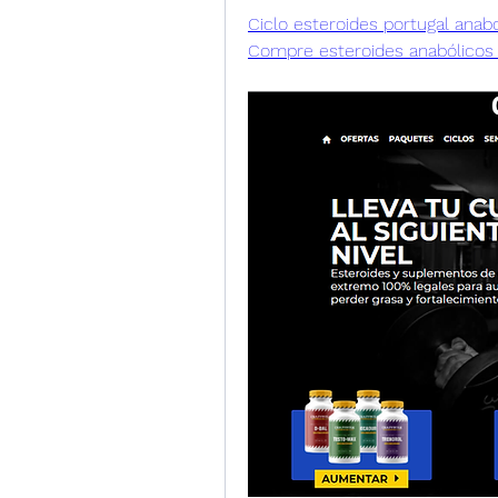
Ciclo esteroides portugal anabol
Compre esteroides anabólicos 