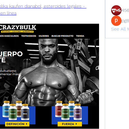
ika kaufen dianabol, esteroides legales - 
45
en línea
pg
See All 