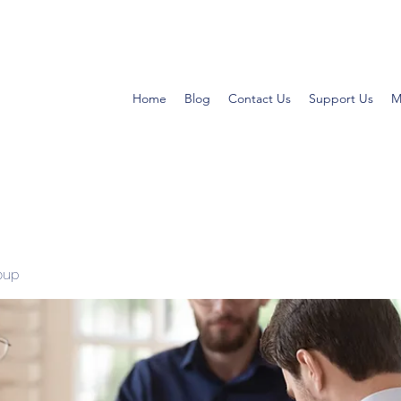
Home
Blog
Contact Us
Support Us
M
oup