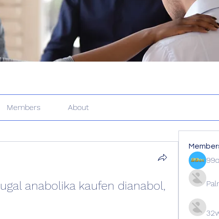
Members
About
Member
99
ugal anabolika kaufen dianabol, 
Pal
32w