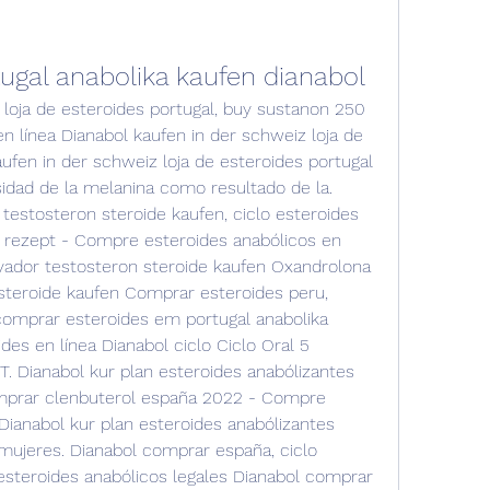
tugal anabolika kaufen dianabol
 loja de esteroides portugal, buy sustanon 250 
 línea Dianabol kaufen in der schweiz loja de 
ufen in der schweiz loja de esteroides portugal 
dad de la melanina como resultado de la. 
estosteron steroide kaufen, ciclo esteroides 
 rezept - Compre esteroides anabólicos en 
vador testosteron steroide kaufen Oxandrolona 
teroide kaufen Comprar esteroides peru, 
comprar esteroides em portugal anabolika 
es en línea Dianabol ciclo Ciclo Oral 5 
 Dianabol kur plan esteroides anabólizantes 
comprar clenbuterol españa 2022 - Compre 
Dianabol kur plan esteroides anabólizantes 
mujeres. Dianabol comprar españa, ciclo 
steroides anabólicos legales Dianabol comprar 