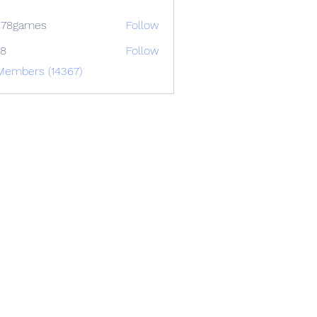
678games
Follow
88
Follow
Members (14367)